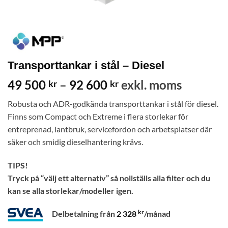
Transporttankar i stål – Diesel
Prisintervall:
49 500
–
92 600
exkl. moms
kr
kr
49
Robusta och ADR-godkända transporttankar i stål för diesel.
500 kr
Finns som Compact och Extreme i flera storlekar för
till
entreprenad, lantbruk, servicefordon och arbetsplatser där
92
säker och smidig dieselhantering krävs.
600 kr
TIPS!
Tryck på “välj ett alternativ” så nollställs alla filter och du
kan se alla storlekar/modeller igen.
kr
Delbetalning från
2 328
/månad