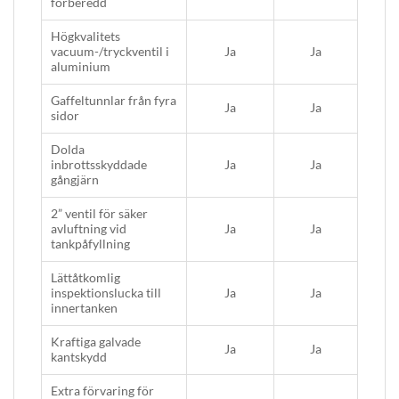
förberedd
Högkvalitets
vacuum-/tryckventil i
Ja
Ja
aluminium
Gaffeltunnlar från fyra
Ja
Ja
sidor
Dolda
inbrottsskyddade
Ja
Ja
gångjärn
2” ventil för säker
avluftning vid
Ja
Ja
tankpåfyllning
Lättåtkomlig
inspektionslucka till
Ja
Ja
innertanken
Kraftiga galvade
Ja
Ja
kantskydd
Extra förvaring för