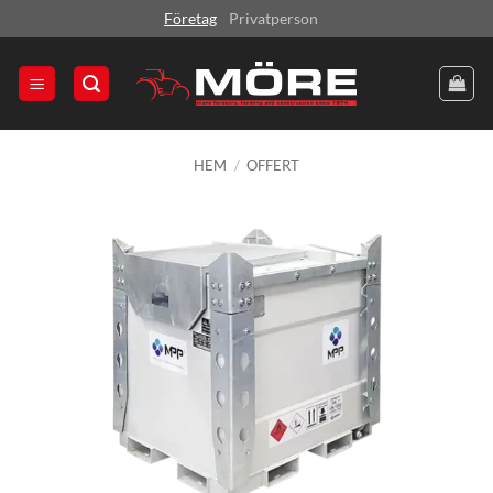
Skip
Företag
Privatperson
to
content
HEM
/
OFFERT