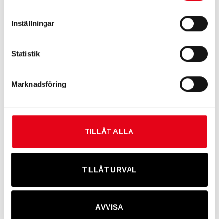
Staplingsbara modeller
Inställningar
Byggda för entreprenad och lantbruk
Tillval och utrustning
Statistik
Pumppaket
Marknadsföring
Räkneverk
Snabbkopplingar
Olika ventiler och anslutningar
TILLÅT ALLA
Förvaring för utrustning och oljedunkar
Användningsområden
TILLÅT URVAL
Entreprenad
Lantbruk
AVVISA
Skogsbruk