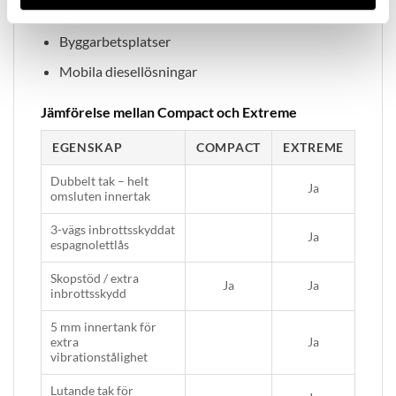
Servicefordon
Byggarbetsplatser
Mobila diesellösningar
Jämförelse mellan Compact och Extreme
EGENSKAP
COMPACT
EXTREME
Dubbelt tak – helt
Ja
omsluten innertak
3-vägs inbrottsskyddat
Ja
espagnolettlås
Skopstöd / extra
Ja
Ja
inbrottsskydd
5 mm innertank för
extra
Ja
vibrationstålighet
Lutande tak för