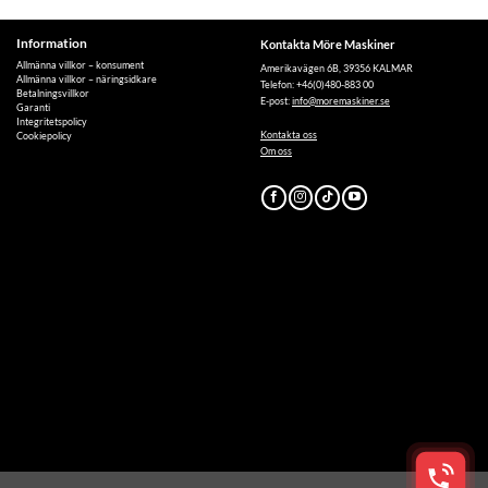
Information
Kontakta Möre Maskiner
Allmänna villkor – konsument
Amerikavägen 6B, 39356 KALMAR
Allmänna villkor – näringsidkare
Telefon: +46(0)480-883 00
Betalningsvillkor
E-post:
info@moremaskiner.se
Garanti
Integritetspolicy
Kontakta oss
Cookiepolicy
Om oss