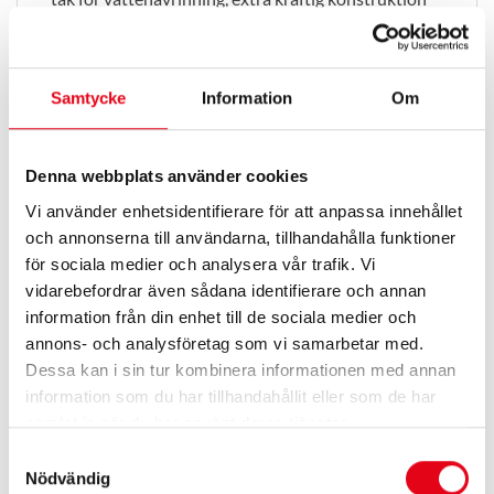
och möjlighet till belastning ovanpå tanken via
integrerade lastbalkar.
Samtycke
Information
Om
Funktioner och fördelar
ADR-godkända transporttankar för diesel
Denna webbplats använder cookies
Finns som Compact och Extreme
Vi använder enhetsidentifierare för att anpassa innehållet
Dubbelmantlad konstruktion
och annonserna till användarna, tillhandahålla funktioner
110% invallning
för sociala medier och analysera vår trafik. Vi
vidarebefordrar även sådana identifierare och annan
Integrerade och staplingsbara lyftöron
information från din enhet till de sociala medier och
Gaffeltunnlar från fyra sidor
annons- och analysföretag som vi samarbetar med.
Dolda gångjärn och skydd mot bränslestöld
Dessa kan i sin tur kombinera informationen med annan
information som du har tillhandahållit eller som de har
Låsbara luckor och skyddade anslutningar
samlat in när du har använt deras tjänster.
Kraftiga galvade hörnskydd
Samtyckesval
Nödvändig
Enkel åtkomst till påfyllning och anslutningar