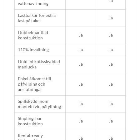
Ja
vattenavrinning
Lastbalkar för extra
Ja
last på taket
Dubbelmantlad
Ja
Ja
konstruktion
110% invallning
Ja
Ja
Dold inbrottsskyddad
Ja
Ja
manlucka
Enkel åtkomst till
påfyllning och
Ja
Ja
anslutningar
Spillskydd inom
Ja
Ja
manteln vid påfyllning
Staplingsbar
Ja
Ja
konstruktion
Rental-ready
Ja
Ja