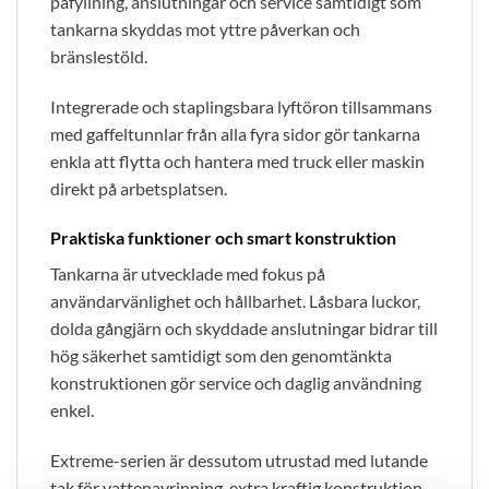
påfyllning, anslutningar och service samtidigt som
tankarna skyddas mot yttre påverkan och
bränslestöld.
Integrerade och staplingsbara lyftöron tillsammans
med gaffeltunnlar från alla fyra sidor gör tankarna
enkla att flytta och hantera med truck eller maskin
direkt på arbetsplatsen.
Praktiska funktioner och smart konstruktion
Tankarna är utvecklade med fokus på
användarvänlighet och hållbarhet. Låsbara luckor,
dolda gångjärn och skyddade anslutningar bidrar till
hög säkerhet samtidigt som den genomtänkta
konstruktionen gör service och daglig användning
enkel.
Extreme-serien är dessutom utrustad med lutande
tak för vattenavrinning, extra kraftig konstruktion