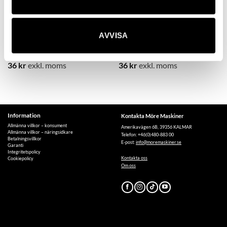
AVVISA
Skosnöre 90Cm Svart
Skosnören,Svart 110 Cm (42-
42)
36
kr
exkl. moms
36
kr
exkl. moms
Information
Kontakta Möre Maskiner
Allmänna villkor – konsument
Amerikavägen 6B, 39356 KALMAR
Allmänna villkor – näringsidkare
Telefon: +46(0)480-883 00
Betalningsvillkor
E-post:
info@moremaskiner.se
Garanti
Integritetspolicy
Kontakta oss
Cookiepolicy
Om oss