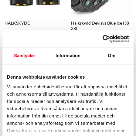
HALKSKYDD
Halkskydd Devisys Blue Ice (38-
38)
52
kr
exkl. moms
375,20
kr
exkl. moms
Samtycke
Information
Om
Denna webbplats använder cookies
Vi använder enhetsidentifierare för att anpassa innehållet
och annonserna till användarna, tillhandahålla funktioner
för sociala medier och analysera vår trafik. Vi
vidarebefordrar även sådana identifierare och annan
information från din enhet till de sociala medier och
Halkskydd Devisys Blue Ice (42-
Skosnöre 120cm sv/grå (42-42)
45)
annons- och analysföretag som vi samarbetar med.
Prisintervall:
375,20
kr
exkl. moms
36
kr
–
88
kr
exkl. moms
Dessa kan i sin tur kombinera informationen med annan
36 kr