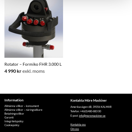
Rotator – Formiko FHR 3.000 L
4 990
kr
exkl. moms
Information
Kontakta Möre Maskiner
Allmänna villkor – konsument
Amerikavägen 6B, 39356 KALMAR
Allmänna villkor – näringsidkare
Telefon: +46(0)480-883 00
Betalningsvillkor
E-post:
info@moremaskiner.se
Garanti
Integritetspolicy
Kontakta oss
Cookiepolicy
Om oss