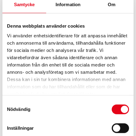
Samtycke
Information
Om
Denna webbplats använder cookies
Vi använder enhetsidentifierare för att anpassa innehållet
och annonserna till användarna, tillhandahålla funktioner
för sociala medier och analysera vår trafik. Vi
vidarebefordrar även sådana identifierare och annan
information från din enhet till de sociala medier och
annons- och analysföretag som vi samarbetar med.
Baltrotor GR-30PF
Baltrotor GR-46
Dessa kan i sin tur kombinera informationen med annan
7 500
kr
exkl. moms
7 450
kr
exkl. moms
information som du har tillhandahållit eller som de har
samlat in när du har använt deras tjänster.
Samtyckesval
Nödvändig
Inställningar