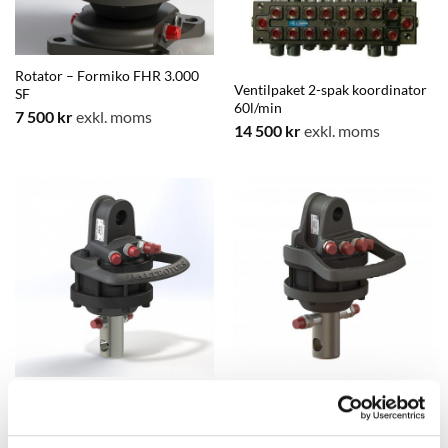
Rotator – Formiko FHR 3.000
Ventilpaket 2-spak koordinator
SF
60l/min
7 500
kr
exkl. moms
14 500
kr
exkl. moms
Baltrotor GR-10
Baltrotor GR-30
4 400
kr
exkl. moms
5 110
kr
exkl. moms