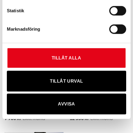
Statistik
Baltrotor GR-465
Baltrotor GR-55FF
Marknadsföring
9 600
kr
exkl. moms
13 450
kr
exkl. moms
TILLÅT ALLA
TILLÅT URVAL
AVVISA
Baltrotor GR-55M
Baltrotor GR-55MF
9 900
kr
exkl. moms
12 550
kr
exkl. moms