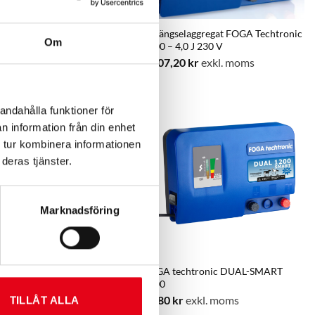
gselaggregat FOGA Techtronic
Elstängselaggregat FOGA Techtronic
Om
 3,5 J 12 V
3500 – 4,0 J 230 V
,20
kr
exkl. moms
1 807,20
kr
exkl. moms
andahålla funktioner för
n information från din enhet
 tur kombinera informationen
deras tjänster.
Marknadsföring
echtronic 160 DUAL
FOGA techtronic DUAL-SMART
1200
,20
kr
exkl. moms
5 280
kr
exkl. moms
TILLÅT ALLA