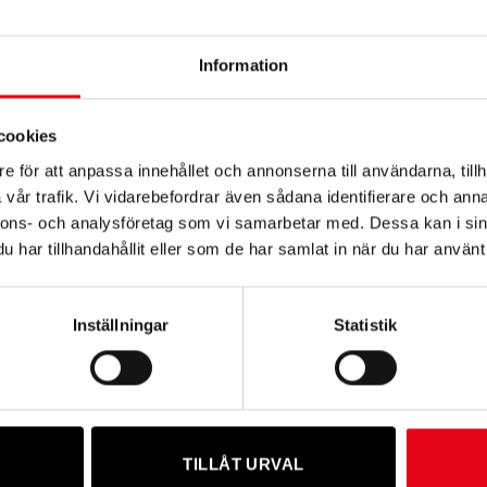
egat FOGA Techtronic
Elstängselaggregat FOGA Techtronic
Elstän
Information
 230 V
20000 – 20,0 J 230 V
3000B –
kl. moms
4 719,20
kr
exkl. moms
1 959
cookies
e för att anpassa innehållet och annonserna till användarna, tillh
vår trafik. Vi vidarebefordrar även sådana identifierare och anna
nnons- och analysföretag som vi samarbetar med. Dessa kan i sin
har tillhandahållit eller som de har samlat in när du har använt 
Inställningar
Statistik
egat FOGA Techtronic
Elstängselaggregat FOGA Techtronic
FOGA t
0 V
Solar 4000 – 4,2 J 12 V
kl. moms
4 479,20
kr
exkl. moms
1 423
TILLÅT URVAL