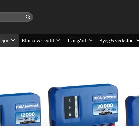
Djur
Kläder & skydd
Trädgård
Bygg & verkstad