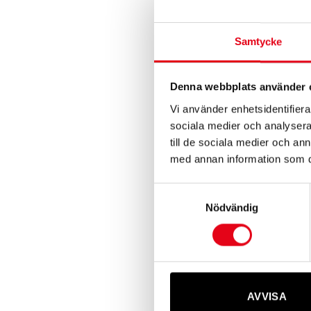
Elstängselaggr
Samtycke
12000 – 12,0 J
2 959,20
kr
ex
Denna webbplats använder 
Vi använder enhetsidentifierar
sociala medier och analysera 
till de sociala medier och a
med annan information som du 
Samtyckesval
Nödvändig
Elstängselaggr
7500 – 8,0 J 23
2 687,20
kr
ex
AVVISA