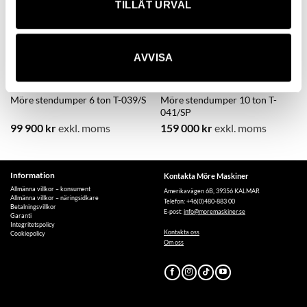
TILLÅT URVAL
AVVISA
Möre stendumper 6 ton T-039/S
Möre stendumper 10 ton T-
041/SP
99 900
kr
exkl. moms
159 000
kr
exkl. moms
Information
Kontakta Möre Maskiner
Allmänna villkor – konsument
Amerikavägen 6B, 39356 KALMAR
Allmänna villkor – näringsidkare
Telefon: +46(0)480-883 00
Betalningsvillkor
E-post:
info@moremaskiner.se
Garanti
Integritetspolicy
Kontakta oss
Cookiepolicy
Om oss