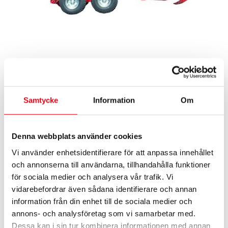
Samtycke
Information
Om
Denna webbplats använder cookies
Vi använder enhetsidentifierare för att anpassa innehållet
och annonserna till användarna, tillhandahålla funktioner
Lastväxlarcontainer DF-098
för sociala medier och analysera vår trafik. Vi
65 900
exkl. moms
kr
vidarebefordrar även sådana identifierare och annan
information från din enhet till de sociala medier och
Möre lastväxlarcontainer, 9.8 m³
annons- och analysföretag som vi samarbetar med.
Dessa kan i sin tur kombinera informationen med annan
kr