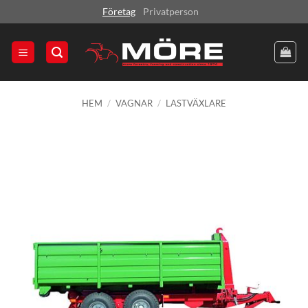
Skip
Företag
Privatperson
to
content
HEM
/
VAGNAR
/
LASTVÄXLARE