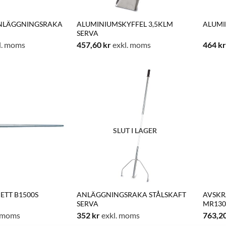
ANLÄGGNINGSRAKA
ALUMINIUMSKYFFEL 3,5KLM
ALUMI
SERVA
l. moms
457,60
kr
exkl. moms
464
kr
SLUT I LAGER
ETT B1500S
ANLÄGGNINGSRAKA STÅLSKAFT
AVSKR
SERVA
MR130
. moms
352
kr
exkl. moms
763,2