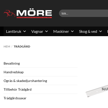
Skip
to
Sök
content
efter:
Lantbruk
Vagnar
Maskiner
Skog & ved
HEM
/
TRÄDGÅRD
Bevattning
Handredskap
Ogräs & skadedjurshantering
SLU
Tillbehör Trädgård
Trädgårdssaxar