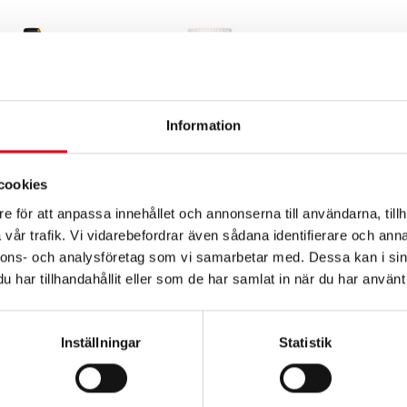
Information
SLUT I LAGER
cookies
e för att anpassa innehållet och annonserna till användarna, tillh
vår trafik. Vi vidarebefordrar även sådana identifierare och anna
EL PRO
BEVATTNINGSKONTROLL SELECT
BEVAT
nnons- och analysföretag som vi samarbetar med. Dessa kan i sin
SVART
PLUS
har tillhandahållit eller som de har samlat in när du har använt 
l. moms
711,20
kr
exkl. moms
460
kr
Inställningar
Statistik