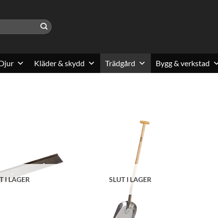
Djur
Kläder & skydd
Trädgård
Bygg & verkstad
T I LAGER
SLUT I LAGER