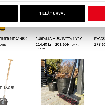
TILLÅT URVAL
TIMER MEKANISK
BURFÄLLA MUS / RÅTTA NYBY
BYGGS
Prisintervall:
moms
114,40
kr
–
201,60
kr
exkl.
293,6
114,40 kr
moms
till
201,60 kr
T I LAGER