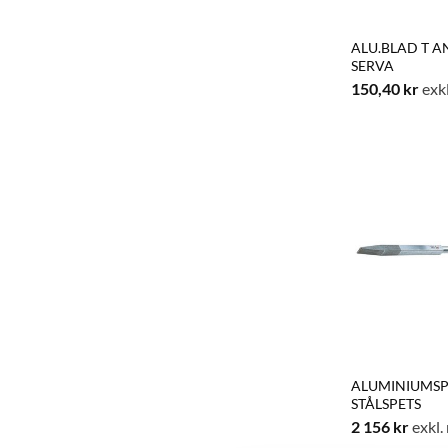
ALU.BLAD T 
SERVA
150,40
kr
exk
ALUMINIUMSP
STÅLSPETS
2 156
kr
exkl