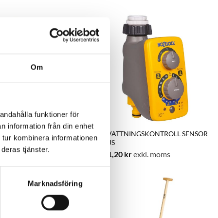
Om
andahålla funktioner för
n information från din enhet
TNINGSKONTROLL SENSOR
BEVATTNINGSKONTROLL SENSOR
 tur kombinera informationen
PLUS
deras tjänster.
exkl. moms
551,20
kr
exkl. moms
Marknadsföring