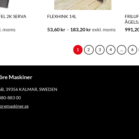
EL 2K SERVA
FLEXHINK 14L
FRILU
ÅGELSJ
Prisintervall:
l. moms
53,60
kr
–
183,20
kr
exkl. moms
991,2
53,60 kr
till
183,20 kr
1
2
3
4
…
6
öre Maskiner
 6B, 39356 KALMAR, SWEDEN
)480-883 00
remaskiner.se