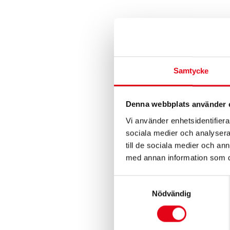
Samtycke
Denna webbplats använder 
Vi använder enhetsidentifierar
sociala medier och analysera 
BETONGSKYFF
till de sociala medier och a
ERGONOMIC 
med annan information som du 
543,20
kr
exk
Samtyckesval
Nödvändig