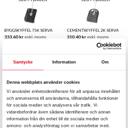
BYGGSKYFFEL 75K SERVA
CEMENTSKYFFEL 2K SERVA
333,60
kr
exkl. moms
310,40
kr
exkl. moms
Samtycke
Information
Om
SLUT I LAGER
SLUT I LAGER
Denna webbplats använder cookies
Vi använder enhetsidentifierare för att anpassa innehållet
och annonserna till användarna, tillhandahålla funktioner
för sociala medier och analysera vår trafik. Vi
vidarebefordrar även sådana identifierare och annan
GRÄVGREP SERVA
GRÄVSPADE 11AY +10 SERVA
information från din enhet till de sociala medier och
416
kr
exkl. moms
412,80
kr
exkl. moms
annons- och analysföretag som vi samarbetar med.