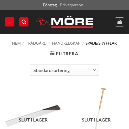
Skip
Företag
Privatperson
to
content
HEM
/
TRÄDGÅRD
/
HANDREDSKAP
/
SPADE/SKYFFLAR
FILTRERA
SLUT I LAGER
SLUT I LAGER