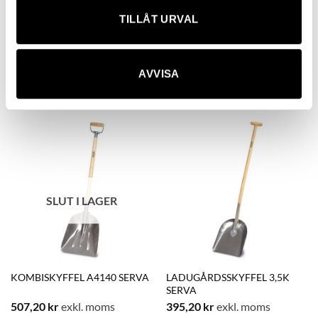
TILLÅT URVAL
HÖGAFFEL 3-KLO SERVA
KABELSKYFFEL 160K +10
SERVA
AVVISA
532,80
kr
exkl. moms
322,40
kr
exkl. moms
SLUT I LAGER
KOMBISKYFFEL A4140 SERVA
LADUGÅRDSSKYFFEL 3,5K
SERVA
507,20
kr
exkl. moms
395,20
kr
exkl. moms