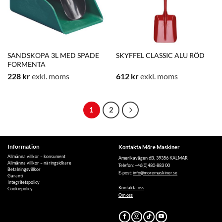
SANDSKOPA 3L MED SPADE
SKYFFEL CLASSIC ALU RÖD
FORMENTA
228
kr
exkl. moms
612
kr
exkl. moms
1
2
Information
Kontakta Möre Maskiner
Allmänna villkor – konsument
Amerikavägen 6B, 39356 KALMAR
Allmänna villkor – näringsidkare
Telefon: +46(0)480-883 00
Betalningsvillkor
E-post:
info@moremaskiner.se
Garanti
Integritetspolicy
Kontakta oss
Cookiepolicy
Om oss