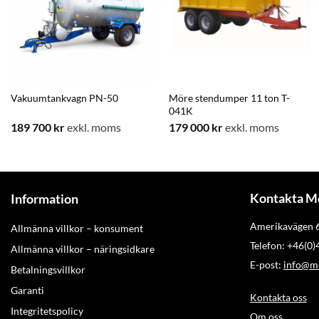
Vakuumtankvagn PN-50
Möre stendumper 11 ton T-
041K
189 700
kr
exkl. moms
179 000
kr
exkl. moms
Kontakta M
Information
Amerikavägen
Allmänna villkor – konsument
Telefon: +46(0
Allmänna villkor – näringsidkare
E-post:
info@mo
Betalningsvillkor
Garanti
Kontakta oss
Integritetspolicy
Om oss