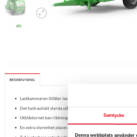
BESKRIVNING
Lastkammaren tillåter lastning av en halmbal med en maximal d
Det hydrauliskt styrda utblåstornet låter dig rikta det rivna mat
Samtycke
Utblåstornet kan riktningsjusteras 300 grader, så man kan sprid
En extra styrenhet placerad på baksidan av maskinen gör att m
Denna webbplats använder 