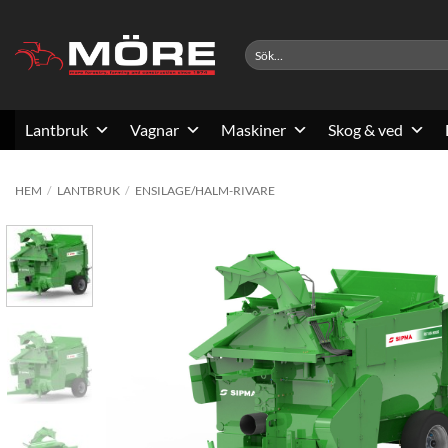
Skip
to
Sök
content
efter:
Lantbruk
Vagnar
Maskiner
Skog & ved
HEM
/
LANTBRUK
/
ENSILAGE/HALM-RIVARE