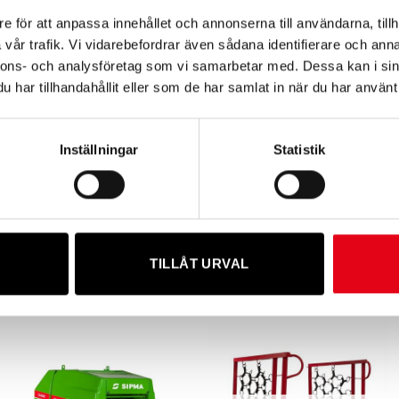
 sprida halm och lägre för utfodring.
e för att anpassa innehållet och annonserna till användarna, tillh
abel, steglös hastighet.
vår trafik. Vi vidarebefordrar även sådana identifierare och anna
nnons- och analysföretag som vi samarbetar med. Dessa kan i sin
har tillhandahållit eller som de har samlat in när du har använt 
Inställningar
Statistik
TILLÅT URVAL