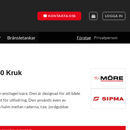
☎ KONTAKTA OSS
LOGGA IN
Bränsletankar
Företag
Privatperson
50 Kruk
nsilagerivare. Den är designad för att både
mt för utfodring. Den används även av
 halm mellan raderna, t.ex. jordgubbar.