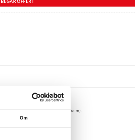
BEGÄR OFFERT
assar också för storbal.
 till ca. 18 m (t.ex. vid spridning av halm).
Om