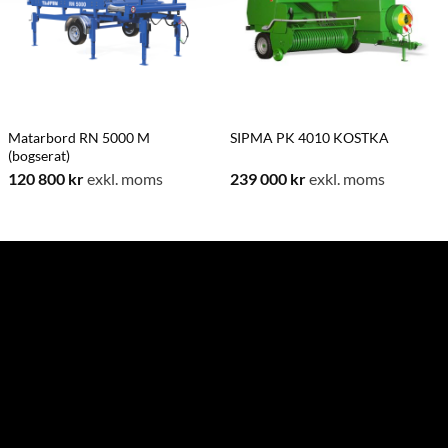
Matarbord RN 5000 M
SIPMA PK 4010 KOSTKA
(bogserat)
all:
120 800
kr
exkl. moms
239 000
kr
exkl. moms