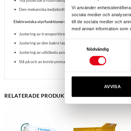
Två justerbara rotorhastigheter via en växellåda: högre för att
Vi använder enhetsidentifierar
Den mekaniska kedjebotten- transportören kan arbeta med vari
sociala medier och analysera 
till de sociala medier och a
Elektroniska styrfunktioner:
med annan information som du 
Justering av transportörens hastighet och riktning
Samtyckesval
Justering av den bakre lastluckans position
Nödvändig
Justering av utblåsets position och höjdinställning
Slå på och av knivtrumman.
AVVISA
RELATERADE PRODUKTER