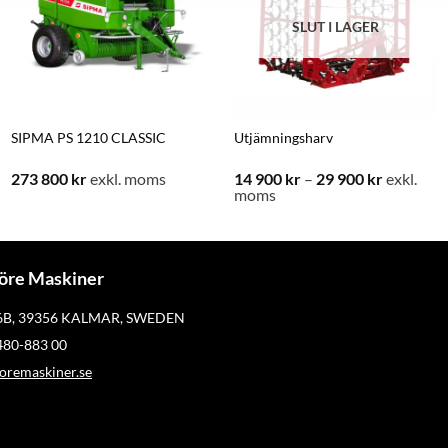
SLUT I LAGER
SIPMA PS 1210 CLASSIC
Utjämningsharv
Prisinterv
273 800
kr
exkl. moms
14 900
kr
–
29 900
kr
exkl.
14
moms
900 kr
till
29
900 kr
öre Maskiner
 6B, 39356 KALMAR, SWEDEN
)480-883 00
remaskiner.se