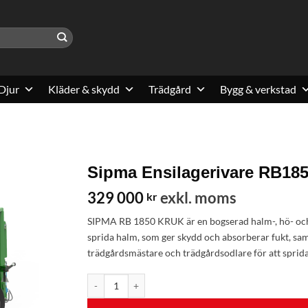
Djur
Kläder & skydd
Trädgård
Bygg & verkstad
Sipma Ensilagerivare RB18
329 000
exkl. moms
kr
SIPMA RB 1850 KRUK är en bogserad halm-, hö- och e
sprida halm, som ger skydd och absorberar fukt, sa
trädgårdsmästare och trädgårdsodlare för att sprida
Sipma Ensilagerivare RB1850 Kruk mängd