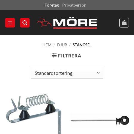
Skip
Företag
Privatperson
to
content
HEM
/
DJUR
/
STÄNGSEL
FILTRERA