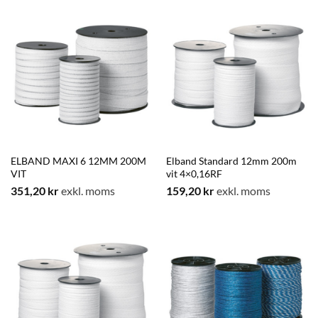
ELBAND MAXI 6 12MM 200M
Elband Standard 12mm 200m
VIT
vit 4×0,16RF
351,20
kr
exkl. moms
159,20
kr
exkl. moms