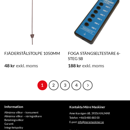
FJÄDERSTÅLSTOLPE 1050MM
FOGA STÄNGSELTESTARE 6-
STEG SB
48
kr
exkl. moms
188
kr
exkl. moms
1
2
3
4
Information
Kontakta Möre Maskiner
Allmänna villkor – konsument
Amerikavägen 6B, 39356 KALMAR
Allmänna villkor – näringsidkare
Telefon: +46(0)480-883 00
Betalningsvillkor
E-post:
info@moremaskiner.se
Garanti
Integritetspolicy