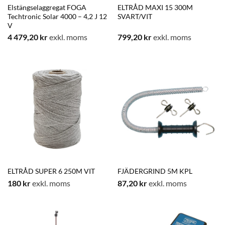
Elstängselaggregat FOGA
ELTRÅD MAXI 15 300M
Techtronic Solar 4000 – 4,2 J 12
SVART/VIT
V
4 479,20
kr
exkl. moms
799,20
kr
exkl. moms
ELTRÅD SUPER 6 250M VIT
FJÄDERGRIND 5M KPL
180
kr
exkl. moms
87,20
kr
exkl. moms