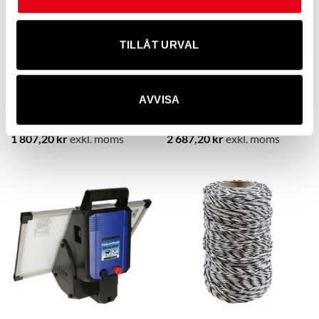
TILLÅT URVAL
AVVISA
Elstängselaggregat FOGA
Elstängselaggregat FOGA
Techtronic 3500 – 4,0 J 230 V
Techtronic 7500 – 8,0 J 230 V
1 807,20
kr
exkl. moms
2 687,20
kr
exkl. moms