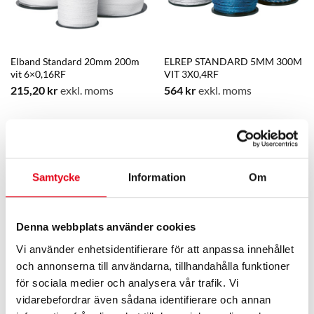
Elband Standard 20mm 200m
ELREP STANDARD 5MM 300M
vit 6×0,16RF
VIT 3X0,4RF
215,20
kr
exkl. moms
564
kr
exkl. moms
Samtycke
Information
Om
Denna webbplats använder cookies
Vi använder enhetsidentifierare för att anpassa innehållet
och annonserna till användarna, tillhandahålla funktioner
ELREP STARLINE 5MM 300M
Elstängselaggregat FOGA
för sociala medier och analysera vår trafik. Vi
SVART/VIT
Techtronic 12000 – 12,0 J 230
vidarebefordrar även sådana identifierare och annan
V