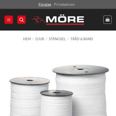
Skip
Företag
Privatperson
to
content
HEM
/
DJUR
/
STÄNGSEL
/
TRÅD & BAND