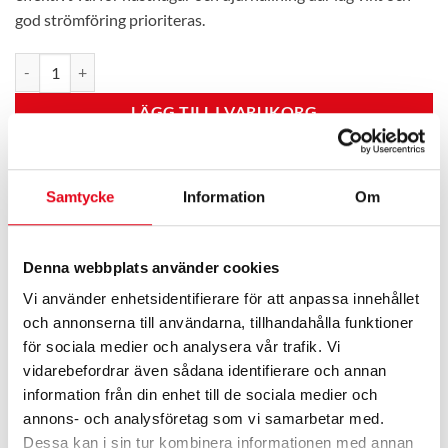
god strömföring prioriteras.
Elband Standard 12mm 200m vit 4x0,16RF mängd
LÄGG TILL I VARUKORG
89508891
Artikelnr:
Samtycke
Information
Om
Kategori:
Tråd & band
Varumärke:
Foga
Denna webbplats använder cookies
Vi använder enhetsidentifierare för att anpassa innehållet
och annonserna till användarna, tillhandahålla funktioner
för sociala medier och analysera vår trafik. Vi
vidarebefordrar även sådana identifierare och annan
BESKRIVNING
information från din enhet till de sociala medier och
annons- och analysföretag som vi samarbetar med.
Dessa kan i sin tur kombinera informationen med annan
Smalt elband för effektiva hagar