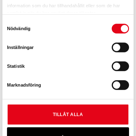
information som du har tillhandahållit eller som de har
Elband Standard 12 mm 200 m
är ett lätt och
samlat in när du har använt deras tjänster.
slitstarkt elstängselband
Samtyckesval
som passar utmärkt för hästhagar och andra
Nödvändig
djurhagar.
Den vita färgen ger god synlighet och bidrar till ökad
Inställningar
säkerhet för djuren.
Elbandet är utrustat med
6 rostfria ledare (6×0,16
Statistik
mm)
som ger stabil
och jämn strömföring längs hela stängslet.
Det smalare formatet gör bandet lätt att hantera
Marknadsföring
och montera.
Fördelar
TILLÅT ALLA
Smalt och lätt elband
God synlighet för hästar