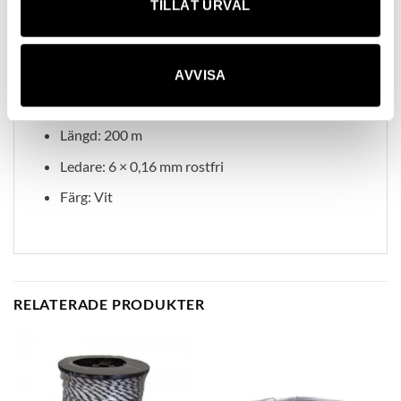
Stabil strömföring med rostfria ledare
TILLÅT URVAL
Passar både permanenta och tillfälliga hagar
Teknisk information
AVVISA
Bredd: 12 mm
Längd: 200 m
Ledare: 6 × 0,16 mm rostfri
Färg: Vit
RELATERADE PRODUKTER