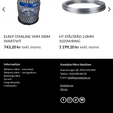
ELREP STARLINE 5MM 300M
HT STÅLTRÅD 2,0MM
SVART/VIT
1025M/RING
743,20
kr
exkl. moms
1 199,20
kr
exkl. moms
Information
Kontakta Möre Maskiner
Allmänna villkor – konsument
Amerikavägen 6B, 39356 KALMAR
Allmänna villkor – näringsidkare
Telefon: +46(0)480-883 00
Betalningsvillkor
E-post:
info@moremaskiner.se
Garanti
Integritetspolicy
Kontakta oss
Cookiepolicy
Om oss