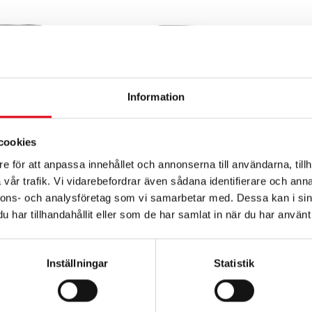
Information
cookies
e för att anpassa innehållet och annonserna till användarna, tillh
vår trafik. Vi vidarebefordrar även sådana identifierare och anna
ING LED 2000 LUM
ARBETSBELYSNING LED 2200
ARBET
nnons- och analysföretag som vi samarbetar med. Dessa kan i sin
LUMEN
LADD
har tillhandahållit eller som de har samlat in när du har använt 
l. moms
292
kr
exkl. moms
596
kr
Inställningar
Statistik