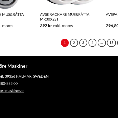
E MUS&RÅTTA
AVSKRÄCKARE MUS&RÅTTA
AVSPÄ
MR30X2ST
l. moms
392
kr
exkl. moms
296,8
1
2
3
4
…
15
öre Maskiner
 6B, 39356 KALMAR, SWEDEN
)480-883 00
remaskiner.se