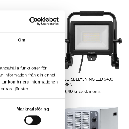
Om
andahålla funktioner för
n information från din enhet
SBELYSNING LED 2800 LUM
ARBETSBELYSNING LED 5400
 tur kombinera informationen
B
LUMEN
deras tjänster.
exkl. moms
462,40
kr
exkl. moms
Marknadsföring