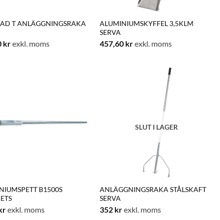
LAD T ANLÄGGNINGSRAKA
ALUMINIUMSKYFFEL 3,5KLM
SERVA
0
kr
exkl. moms
457,60
kr
exkl. moms
SLUT I LAGER
NIUMSPETT B1500S
ANLÄGGNINGSRAKA STÅLSKAFT
PETS
SERVA
kr
exkl. moms
352
kr
exkl. moms