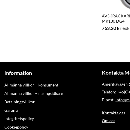
AVSKRÄCKAR
MR130 DG4
763,20
kr
exk
Kontakta M
Information
Amerikavägen
Allmänna villkor – konsument
Telefon: +46(0
Allmänna villkor – näringsidkare
E-post:
info@mo
Betalningsvillkor
Garanti
Kontakta oss
Integritetspolicy
Om oss
Cookiepolicy