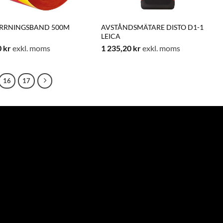
RRNINGSBAND 500M
AVSTÅNDSMÄTARE DISTO D1-1
LEICA
0
kr
exkl. moms
1 235,20
kr
exkl. moms
16
17