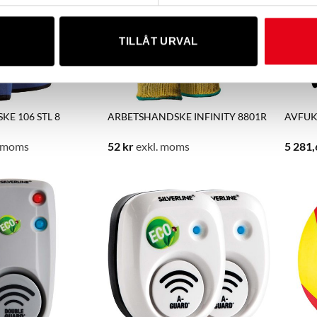
SLUT I LAGER
TILLÅT URVAL
E 106 STL 8
ARBETSHANDSKE INFINITY 8801R
AVFUK
. moms
52
kr
exkl. moms
5 281