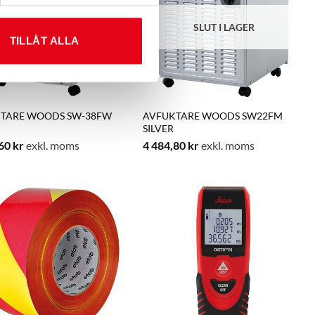
SLUT I LAGER
SLUT I LAGER
TILLÅT ALLA
TARE WOODS SW-38FW
AVFUKTARE WOODS SW22FM
SILVER
,60
kr
exkl. moms
4 484,80
kr
exkl. moms