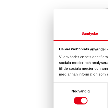
Samtycke
Denna webbplats använder 
Vi använder enhetsidentifierar
sociala medier och analysera 
ARBETSBELYSN
till de sociala medier och a
LADDB
med annan information som du 
527,20
kr
exk
Samtyckesval
Nödvändig