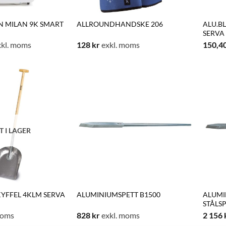
N MILAN 9K SMART
ALLROUNDHANDSKE 206
ALU.B
SERVA
kl. moms
128
kr
exkl. moms
150,4
T I LAGER
YFFEL 4KLM SERVA
ALUMINIUMSPETT B1500
ALUMI
STÅLS
moms
828
kr
exkl. moms
2 156