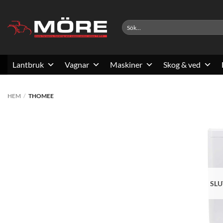
Skip
to
Sök
content
efter:
Lantbruk
Vagnar
Maskiner
Skog & ved
HEM
/
THOMEE
SLU