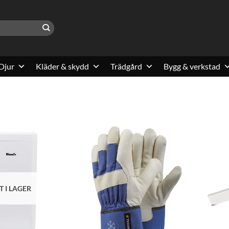
Djur
Kläder & skydd
Trädgård
Bygg & verkstad
T I LAGER