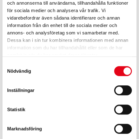
och annonserna till användarna, tillhandahålla funktioner
för sociala medier och analysera vår trafik. Vi
vidarebefordrar även sådana identifierare och annan
KOMBIDUNK 5+3L RÖD
MOTORSÅGSHANDSKE
information från din enhet till de sociala medier och
VINTER
annons- och analysföretag som vi samarbetar med.
192
kr
exkl. moms
351,20
kr
exkl. moms
Dessa kan i sin tur kombinera informationen med annan
information som du har tillhandahållit eller som de har
samlat in när du har använt deras tjänster.
Samtyckesval
Nödvändig
Inställningar
Statistik
SÄKERHETSPAKET FÖR
MOTORSÅGAR
Marknadsföring
1 111,20
kr
exkl. moms