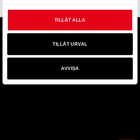
TILLÅT ALLA
Information
Kontakta Möre Maskiner
Allmänna villkor – konsument
Amerikavägen 6B, 39356 KALMAR
Allmänna villkor – näringsidkare
Telefon: +46(0)480-883 00
Betalningsvillkor
E-post:
info@moremaskiner.se
Garanti
TILLÅT URVAL
Integritetspolicy
Kontakta oss
Cookiepolicy
Om oss
AVVISA