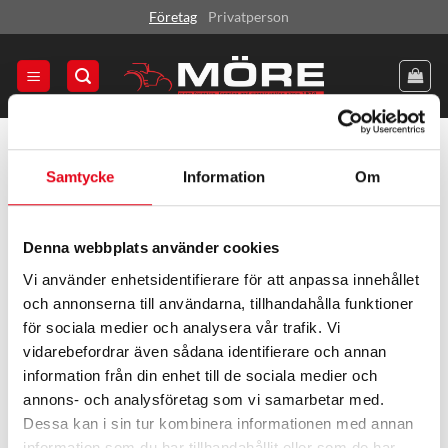
Skip
Företag
Privatperson
to
content
HEM
/
KNEETEK
Samtycke
Information
Om
FILTRERA
Denna webbplats använder cookies
Vi använder enhetsidentifierare för att anpassa innehållet
och annonserna till användarna, tillhandahålla funktioner
för sociala medier och analysera vår trafik. Vi
vidarebefordrar även sådana identifierare och annan
information från din enhet till de sociala medier och
annons- och analysföretag som vi samarbetar med.
SLUT I LAGER
Dessa kan i sin tur kombinera informationen med annan
information som du har tillhandahållit eller som de har