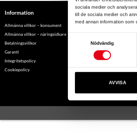
sociala medier och analysera 
Kontakta M
Information
till de sociala medier och a
med annan information som du 
Amerikavägen
Allmänna villkor – konsument
Telefon: +46(0
Allmänna villkor – näringsidkare
Samtyckesval
E-post:
info@mo
Betalningsvillkor
Nödvändig
Garanti
Kontakta oss
Integritetspolicy
Om oss
Cookiepolicy
AVVISA