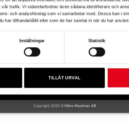
vår trafik. Vi vidarebefordrar även sådana identifierare och anna
öre Maskiner
nnons- och analysföretag som vi samarbetar med. Dessa kan i sin
har tillhandahållit eller som de har samlat in när du har använt 
 6B, 39356 KALMAR, SWEDEN
)480-883 00
remaskiner.se
Inställningar
Statistik
TILLÅT URVAL
Copyright 2026 ©
Möre Maskiner AB