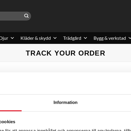
Djur
Kläder & skydd
Trädgård
Bygg & verkstad
TRACK YOUR ORDER
ar på ”Spåra”. Uppgiften finns i ditt kvitto och i beställningsbekräftelsen 
E-postadress för fakturering
Information
cookies
e för att anpassa innehållet och annonserna till användarna, tillh