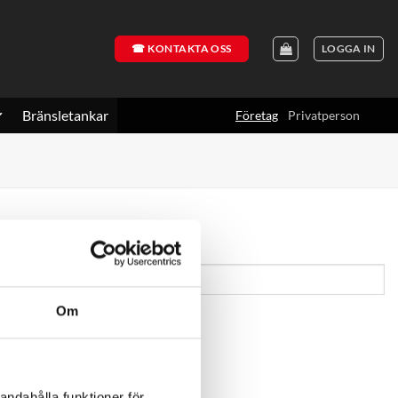
☎ KONTAKTA OSS
LOGGA IN
Bränsletankar
Företag
Privatperson
du fick via e-post.
Om
andahålla funktioner för