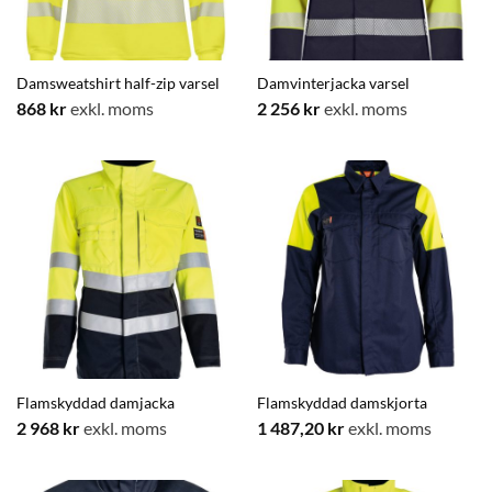
Damsweatshirt half-zip varsel
Damvinterjacka varsel
868
kr
exkl. moms
2 256
kr
exkl. moms
Flamskyddad damjacka
Flamskyddad damskjorta
2 968
kr
exkl. moms
1 487,20
kr
exkl. moms