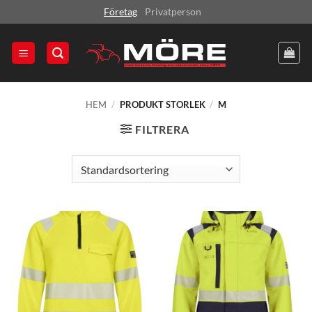
Skip
Företag
Privatperson
to
content
HEM
/
PRODUKT STORLEK
/
M
FILTRERA