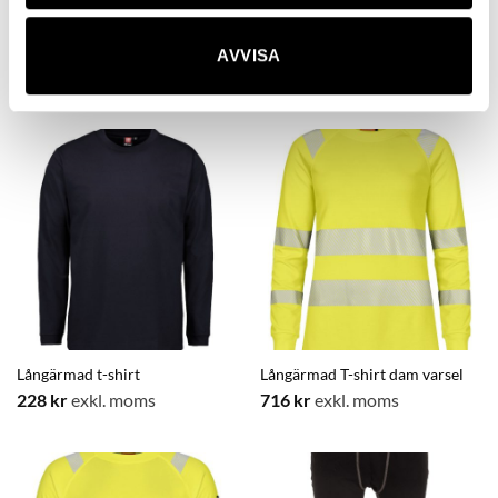
Flamskyddade långkalsonger
Flamskyddade långkalsonger,
dam
AVVISA
631,20
kr
exkl. moms
984
kr
exkl. moms
Långärmad t-shirt
Långärmad T-shirt dam varsel
228
kr
exkl. moms
716
kr
exkl. moms