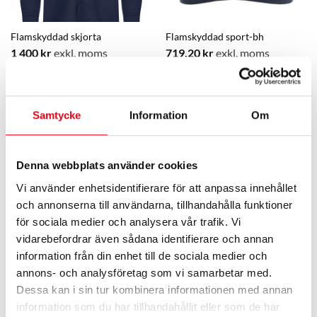
Flamskyddad skjorta
Flamskyddad sport-bh
1 400
kr
exkl. moms
719,20
kr
exkl. moms
Samtycke
Information
Om
Denna webbplats använder cookies
Vi använder enhetsidentifierare för att anpassa innehållet
och annonserna till användarna, tillhandahålla funktioner
för sociala medier och analysera vår trafik. Vi
vidarebefordrar även sådana identifierare och annan
Flamskyddad undertröja
Flamskyddad undertröja, dam
information från din enhet till de sociala medier och
647,20
kr
exkl. moms
1 032
kr
exkl. moms
annons- och analysföretag som vi samarbetar med.
Dessa kan i sin tur kombinera informationen med annan
information som du har tillhandahållit eller som de har