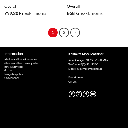
Overall
Overall
799,20
kr
exkl. moms
868
kr
exkl. moms
1
2
Information
Kontakta Möre Maskiner
Allmänna villkor – konsument
Amerikavägen 6B, 39356 KALMAR
Allmänna villkor – näringsidkare
Telefon: +46(0)480-883 00
Betalningsvillkor
E-post:
info@moremaskiner.se
Garanti
Integritetspolicy
Kontakta oss
Cookiepolicy
Om oss