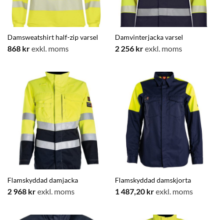
Damsweatshirt half-zip varsel
Damvinterjacka varsel
868
kr
exkl. moms
2 256
kr
exkl. moms
Flamskyddad damjacka
Flamskyddad damskjorta
2 968
kr
exkl. moms
1 487,20
kr
exkl. moms