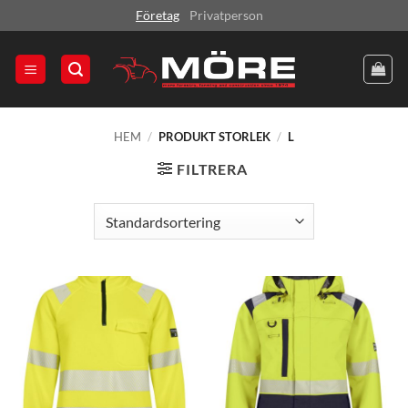
Skip
Företag
Privatperson
to
content
HEM
/
PRODUKT STORLEK
/
L
FILTRERA