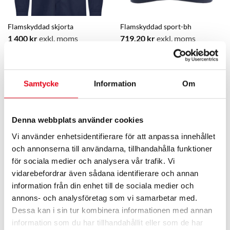
Flamskyddad skjorta
Flamskyddad sport-bh
1 400
kr
exkl. moms
719,20
kr
exkl. moms
Samtycke
Information
Om
Denna webbplats använder cookies
Vi använder enhetsidentifierare för att anpassa innehållet
och annonserna till användarna, tillhandahålla funktioner
för sociala medier och analysera vår trafik. Vi
vidarebefordrar även sådana identifierare och annan
Flamskyddad undertröja
Flamskyddad undertröja, dam
information från din enhet till de sociala medier och
647,20
kr
exkl. moms
1 032
kr
exkl. moms
annons- och analysföretag som vi samarbetar med.
Dessa kan i sin tur kombinera informationen med annan
information som du har tillhandahållit eller som de har