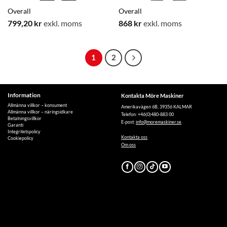
Overall
Overall
799,20
kr
exkl. moms
868
kr
exkl. moms
1
2
Information
Kontakta Möre Maskiner
Allmänna villkor – konsument
Amerikavägen 6B, 39356 KALMAR
Allmänna villkor – näringsidkare
Telefon: +46(0)480-883 00
Betalningsvillkor
E-post:
info@moremaskiner.se
Garanti
Integritetspolicy
Kontakta oss
Cookiepolicy
Om oss