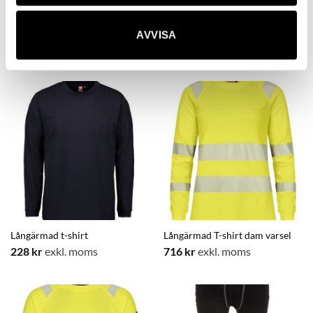
Flamskyddade långkalsonger
Flamskyddade långkalsonger,
dam
AVVISA
631,20
kr
exkl. moms
984
kr
exkl. moms
Långärmad t-shirt
Långärmad T-shirt dam varsel
228
kr
exkl. moms
716
kr
exkl. moms