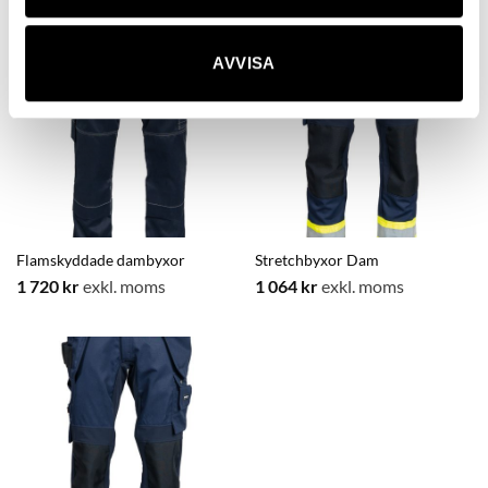
AVVISA
Flamskyddade dambyxor
Stretchbyxor Dam
1 720
kr
exkl. moms
1 064
kr
exkl. moms