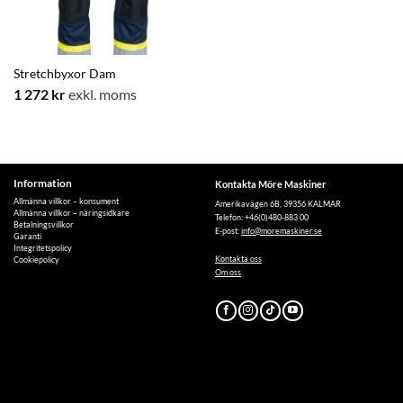
Stretchbyxor Dam
1 272
kr
exkl. moms
Information
Kontakta Möre Maskiner
Allmänna villkor – konsument
Amerikavägen 6B, 39356 KALMAR
Allmänna villkor – näringsidkare
Telefon: +46(0)480-883 00
Betalningsvillkor
E-post:
info@moremaskiner.se
Garanti
Integritetspolicy
Kontakta oss
Cookiepolicy
Om oss