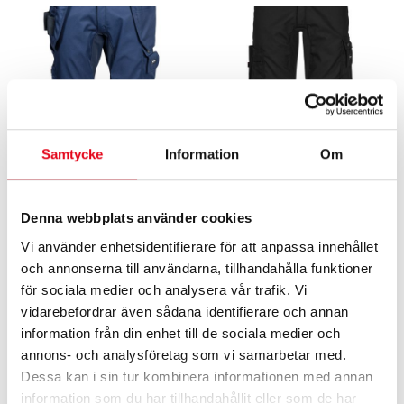
Samtycke
Information
Om
Avancerade stretchbyxor dam
Avancerade stretchbyxor dam
Denna webbplats använder cookies
1 368
kr
exkl. moms
1 352
kr
exkl. moms
Vi använder enhetsidentifierare för att anpassa innehållet
och annonserna till användarna, tillhandahålla funktioner
för sociala medier och analysera vår trafik. Vi
vidarebefordrar även sådana identifierare och annan
information från din enhet till de sociala medier och
annons- och analysföretag som vi samarbetar med.
Dessa kan i sin tur kombinera informationen med annan
information som du har tillhandahållit eller som de har