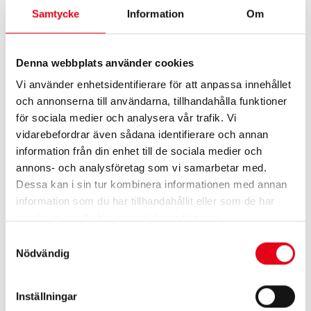
Samtycke
Information
Om
Avancerade stretchbyxor dam
Avancerade stretchbyxor dam
Denna webbplats använder cookies
1 368
kr
exkl. moms
1 352
kr
exkl. moms
Vi använder enhetsidentifierare för att anpassa innehållet
och annonserna till användarna, tillhandahålla funktioner
för sociala medier och analysera vår trafik. Vi
vidarebefordrar även sådana identifierare och annan
information från din enhet till de sociala medier och
annons- och analysföretag som vi samarbetar med.
Dessa kan i sin tur kombinera informationen med annan
information som du har tillhandahållit eller som de har
samlat in när du har använt deras tjänster.
Samtyckesval
Nödvändig
Avancerade stretchbyxor dam
Flamskyddade arbetsbyxor
Dam
1 592
kr
exkl. moms
3 160
kr
exkl. moms
Inställningar