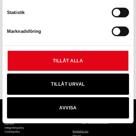
Statistik
Marknadsföring
TILLÅT ALLA
Flamskyddade dambyxor
1 720
kr
exkl. moms
TILLÅT URVAL
Information
Kontakta Möre Maskiner
AVVISA
Allmänna villkor – konsument
Amerikavägen 6B, 39356 KALMAR
Allmänna villkor – näringsidkare
Telefon: +46(0)480-883 00
Betalningsvillkor
E-post:
info@moremaskiner.se
Garanti
Integritetspolicy
Kontakta oss
Cookiepolicy
Om oss