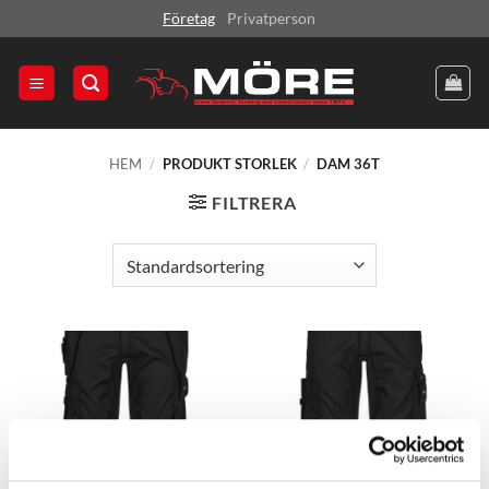
Skip
Företag
Privatperson
to
content
HEM
/
PRODUKT STORLEK
/
DAM 36T
FILTRERA