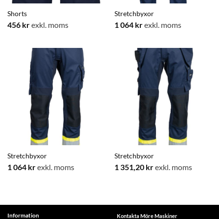
Shorts
Stretchbyxor
456
kr
exkl. moms
1 064
kr
exkl. moms
Stretchbyxor
Stretchbyxor
1 064
kr
exkl. moms
1 351,20
kr
exkl. moms
Information
Kontakta Möre Maskiner