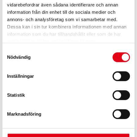
vidarebefordrar även sådana identifierare och annan
information från din enhet till de sociala medier och
Flamskyddade arbetsbyxor
Flamskyddade arbetsbyxor
annons- och analysföretag som vi samarbetar med.
3 160
kr
exkl. moms
2 304
kr
exkl. moms
Dessa kan i sin tur kombinera informationen med annan
information som du har tillhandahållit eller som de har
samlat in när du har använt deras tjänster.
Samtyckesval
Nödvändig
Inställningar
Statistik
Flamskyddade arbetsbyxor
Flamskyddade byxor
2 672
kr
exkl. moms
1 720
kr
exkl. moms
Marknadsföring