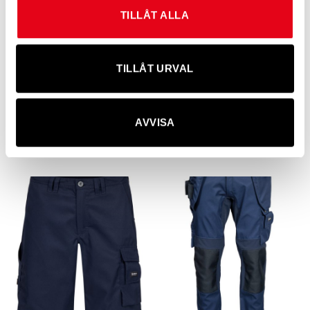
TILLÅT ALLA
TILLÅT URVAL
AVVISA
Flamskyddade hängselbyxor
Service/industribyxor
2 960
kr
exkl. moms
456
kr
exkl. moms