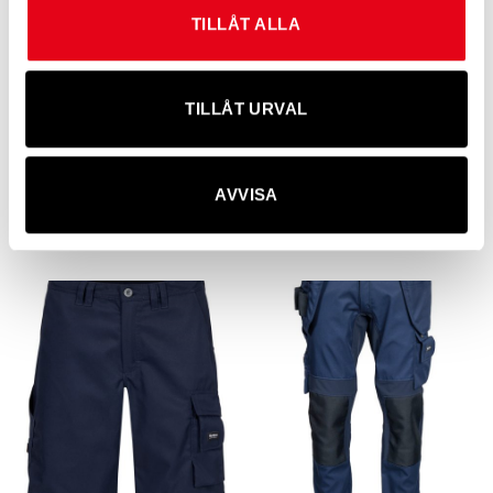
TILLÅT ALLA
TILLÅT URVAL
AVVISA
Flamskyddade hängselbyxor
Service/industribyxor
2 960
kr
exkl. moms
456
kr
exkl. moms