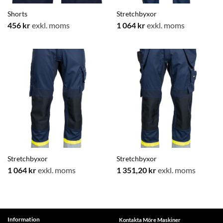
Shorts
Stretchbyxor
456
kr
exkl. moms
1 064
kr
exkl. moms
Stretchbyxor
Stretchbyxor
1 064
kr
exkl. moms
1 351,20
kr
exkl. moms
Information
Kontakta Möre Maskiner