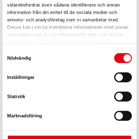
vidarebefordrar även sådana identifierare och annan
information från din enhet till de sociala medier och
Flamskyddade arbetsbyxor
Flamskyddade arbetsbyxor
annons- och analysföretag som vi samarbetar med.
3 160
kr
exkl. moms
2 304
kr
exkl. moms
Dessa kan i sin tur kombinera informationen med annan
information som du har tillhandahållit eller som de har
samlat in när du har använt deras tjänster.
Samtyckesval
Nödvändig
Inställningar
Statistik
Flamskyddade arbetsbyxor
Flamskyddade byxor
2 672
kr
exkl. moms
1 720
kr
exkl. moms
Marknadsföring