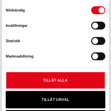
Samtyckesval
Nödvändig
Flamskyddade arbetsbyxor
Flamskyddade byxor
2 672
kr
exkl. moms
1 720
kr
exkl. moms
Inställningar
Statistik
Marknadsföring
TILLÅT ALLA
Flamskyddade hängselbyxor
Service/industribyxor
2 960
kr
exkl. moms
456
kr
exkl. moms
TILLÅT URVAL