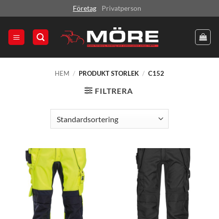
Skip
Företag
Privatperson
to
content
HEM
/
PRODUKT STORLEK
/
C152
FILTRERA