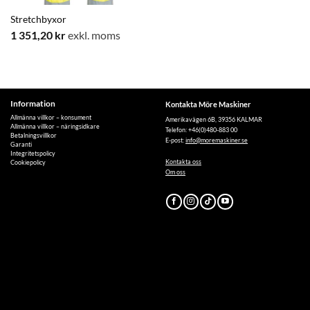
Stretchbyxor
1 351,20
kr
exkl. moms
Information
Kontakta Möre Maskiner
Allmänna villkor – konsument
Amerikavägen 6B, 39356 KALMAR
Allmänna villkor – näringsidkare
Telefon: +46(0)480-883 00
Betalningsvillkor
E-post:
info@moremaskiner.se
Garanti
Integritetspolicy
Kontakta oss
Cookiepolicy
Om oss