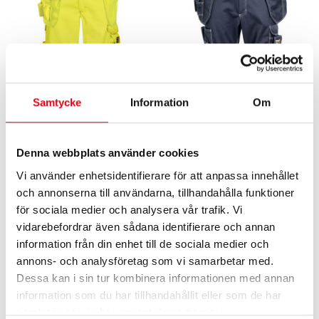
Samtycke
Information
Om
Flamskyddade arbetsbyxor
Flamskyddade arbetsbyxor
Denna webbplats använder cookies
3 160
kr
exkl. moms
2 304
kr
exkl. moms
Vi använder enhetsidentifierare för att anpassa innehållet
och annonserna till användarna, tillhandahålla funktioner
för sociala medier och analysera vår trafik. Vi
vidarebefordrar även sådana identifierare och annan
information från din enhet till de sociala medier och
annons- och analysföretag som vi samarbetar med.
Dessa kan i sin tur kombinera informationen med annan
information som du har tillhandahållit eller som de har
samlat in när du har använt deras tjänster.