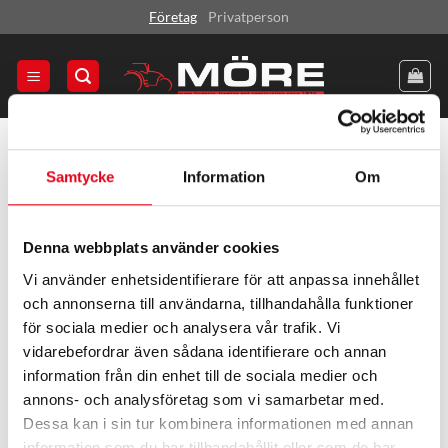
Skip
Företag
Privatperson
to
content
HEM
/
PRODUKT STORLEK
/
600
Samtycke
Information
Om
FILTRERA
Denna webbplats använder cookies
Vi använder enhetsidentifierare för att anpassa innehållet
och annonserna till användarna, tillhandahålla funktioner
för sociala medier och analysera vår trafik. Vi
vidarebefordrar även sådana identifierare och annan
information från din enhet till de sociala medier och
annons- och analysföretag som vi samarbetar med.
Dessa kan i sin tur kombinera informationen med annan
information som du har tillhandahållit eller som de har