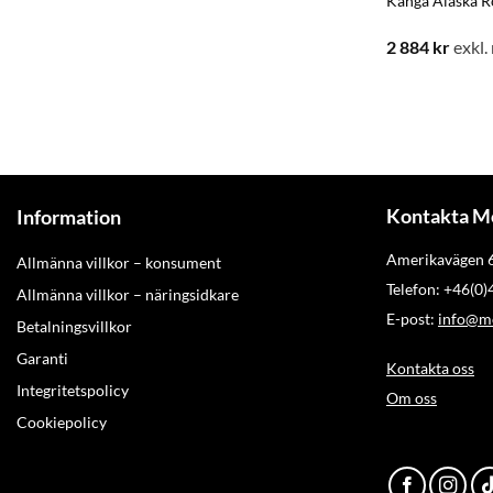
Känga Alaska Ro
2 884
kr
exkl
Kontakta M
Information
Amerikavägen
Allmänna villkor – konsument
Telefon: +46(0
Allmänna villkor – näringsidkare
E-post:
info@mo
Betalningsvillkor
Garanti
Kontakta oss
Integritetspolicy
Om oss
Cookiepolicy