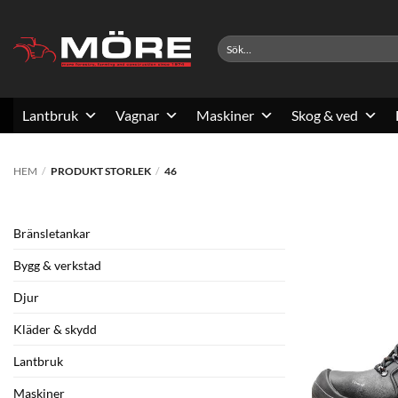
Skip
to
Sök
content
efter:
Lantbruk
Vagnar
Maskiner
Skog & ved
HEM
/
PRODUKT STORLEK
/
46
Bränsletankar
Bygg & verkstad
Djur
Kläder & skydd
Lantbruk
Maskiner