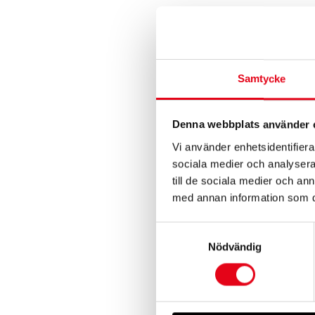
Samtycke
Denna webbplats använder 
Vi använder enhetsidentifierar
sociala medier och analysera 
Fly Fresh (39-4
till de sociala medier och a
1 248
kr
exkl
med annan information som du 
Samtyckesval
Nödvändig