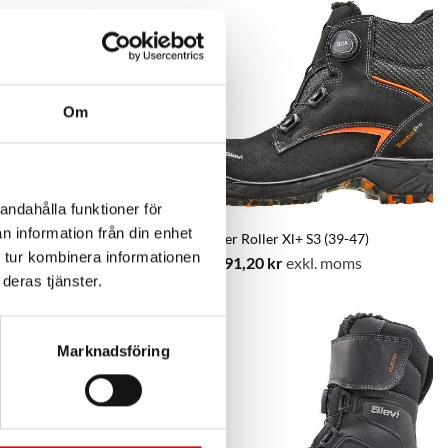
Om
andahålla funktioner för
n information från din enhet
r Xl (39-48)
Hiker Roller Xl+ S3 (39-47)
 tur kombinera informationen
,40
kr
exkl. moms
2 391,20
kr
exkl. moms
deras tjänster.
Marknadsföring