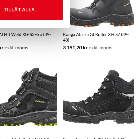
TILLÅT ALLA
l Hit Weld Xl+ S3Hro (39-
Känga Alaska Gt Roller Xl+ S7 (39-
48)
kr
exkl. moms
3 191,20
kr
exkl. moms