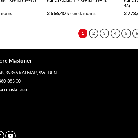
ller Xl+ S3 (39-47)
Känga Alaska Trx Xl+ S3 (39-48)
Känga C
48)
. moms
2 666,40
kr
exkl. moms
2 773
1
2
3
4
5
öre Maskiner
 6B, 39356 KALMAR, SWEDEN
)480-883 00
remaskiner.se