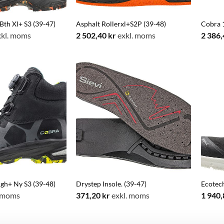
Bth Xl+ S3 (39-47)
Asphalt Rollerxl+S2P (39-48)
Cobra 1
kl. moms
2 502,40
kr
exkl. moms
2 386
igh+ Ny S3 (39-48)
Drystep Insole. (39-47)
Ecotech
. moms
371,20
kr
exkl. moms
1 940