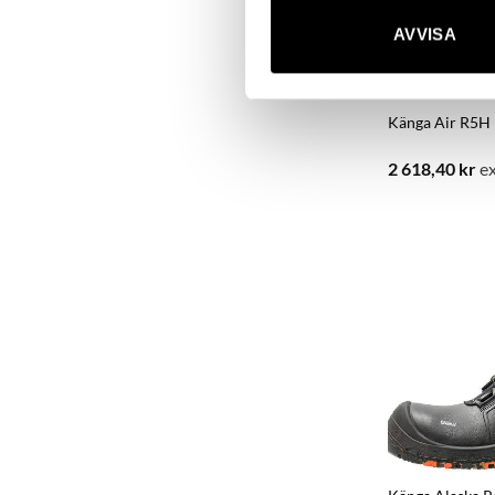
AVVISA
Känga Air R5H 
2 618,40
kr
ex