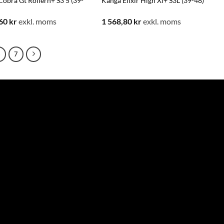
obra Gt Rollerh+ S3 5 (39-
Känga Elixir High Xl+ S3L (39-48)
,60
kr
exkl. moms
1 568,80
kr
exkl. moms
6
7