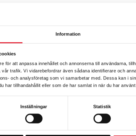
Information
cookies
e för att anpassa innehållet och annonserna till användarna, tillh
vår trafik. Vi vidarebefordrar även sådana identifierare och anna
8)
Fly Fresh Roller (39-48)
Frost T
nnons- och analysföretag som vi samarbetar med. Dessa kan i sin
. moms
1 524,80
kr
exkl. moms
1 678
har tillhandahållit eller som de har samlat in när du har använt 
Inställningar
Statistik