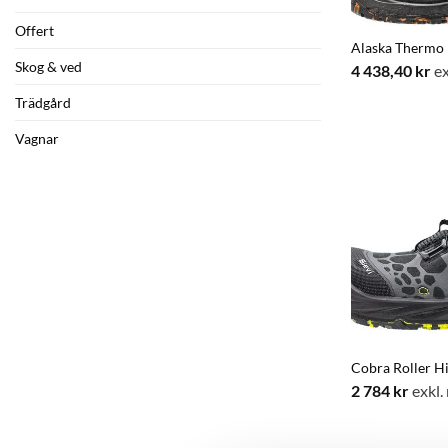
Offert
Alaska Thermo 
Skog & ved
4 438,40
kr
ex
Trädgård
Vagnar
Cobra Roller H
2 784
kr
exkl