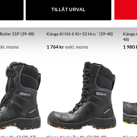
TILLÅT URVAL
Roller S1P (39-48)
Känga Al Hit 6 Xl+ S3 Hro. ‘ (39-48)
Känga A
48)
kl. moms
1 764
kr
exkl. moms
1 980