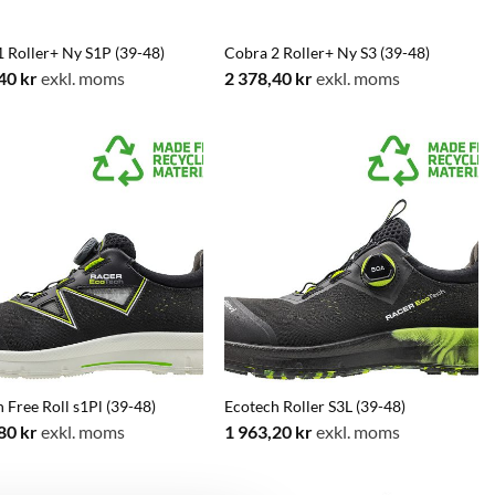
 Roller+ Ny S1P (39-48)
Cobra 2 Roller+ Ny S3 (39-48)
,40
kr
exkl. moms
2 378,40
kr
exkl. moms
 Free Roll s1Pl (39-48)
Ecotech Roller S3L (39-48)
,80
kr
exkl. moms
1 963,20
kr
exkl. moms