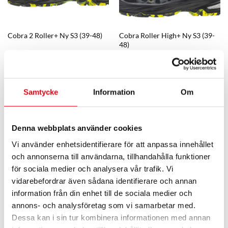
Cobra 2 Roller+ Ny S3 (39-48)
Cobra Roller High+ Ny S3 (39-
48)
2 378,40
kr
exkl. moms
2 784
kr
exkl. moms
Samtycke
Information
Om
Denna webbplats använder cookies
Vi använder enhetsidentifierare för att anpassa innehållet
och annonserna till användarna, tillhandahålla funktioner
för sociala medier och analysera vår trafik. Vi
vidarebefordrar även sådana identifierare och annan
Cotton Sock 36 (39-45)
Drystep Insole. (36-42)
information från din enhet till de sociala medier och
116
kr
exkl. moms
371,20
kr
exkl. moms
annons- och analysföretag som vi samarbetar med.
Dessa kan i sin tur kombinera informationen med annan