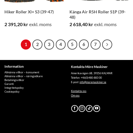
Hiker Roller Xl+ S3 (39-47)
Känga Air R5H Roller S1P (39-
48)
2 391,20
kr
exkl. moms
2 618,40
kr
exkl. moms
1
2
3
4
5
6
7
Information
Kontakta Möre Maskiner
Allmänna villkor – konsument
Amerikavägen 6B, 39356 KALMAR
Allmänna villkor – näringsidkare
Telefon: +46(0)480-883 00
Betalningsvillkor
E-post:
info@moremaskiner.se
Garanti
Integritetspolicy
Kontakta oss
Cookiepolicy
Om oss