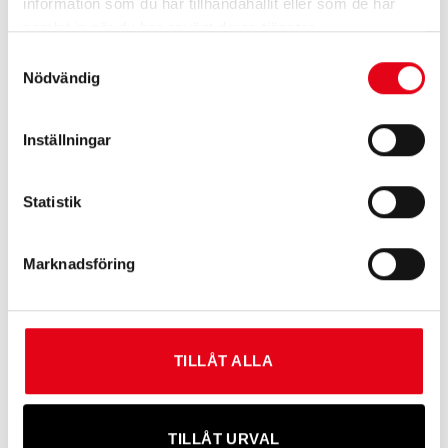
information som du har tillhandahållit eller som de har
samlat in när du har använt deras tjänster.
Samtyckesval
Nödvändig
Inställningar
Statistik
Drystep Insole. (39-47)
Drytex Sock 36 (39-48)
371,20
kr
exkl. moms
119,20
kr
exkl. moms
Marknadsföring
TILLÅT ALLA
TILLÅT URVAL