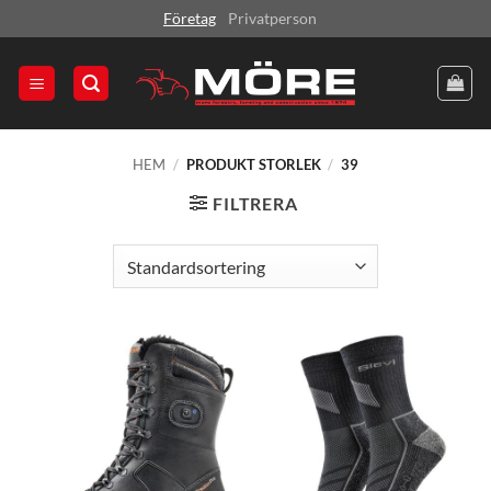
Skip
Företag
Privatperson
to
content
HEM
/
PRODUKT STORLEK
/
39
FILTRERA