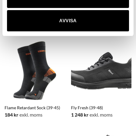
Ecotech Free Roll s1Pl (39-48)
Ecotech Roller S3L (39-48)
AVVISA
1 940,80
kr
exkl. moms
1 963,20
kr
exkl. moms
Flame Retardant Sock (39-45)
Fly Fresh (39-48)
184
kr
exkl. moms
1 248
kr
exkl. moms