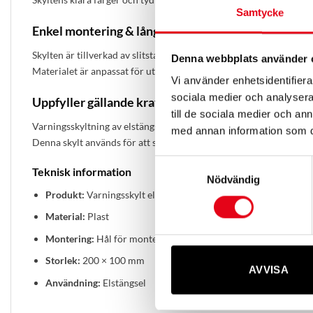
Samtycke
Enkel montering & lång hållbarhet
Skylten är tillverkad av slitstark plast och försedd med hål som gö
Denna webbplats använder 
Materialet är anpassat för utomhusbruk och klarar väder och vind
Vi använder enhetsidentifierar
sociala medier och analysera 
Uppfyller gällande krav
till de sociala medier och a
Varningsskyltning av elstängsel är obligatorisk enligt gällande reg
med annan information som du 
Denna skylt används för att säkerställa korrekt märkning och sk
Samtyckesval
Teknisk information
Nödvändig
Produkt:
Varningsskylt elstängsel
Material:
Plast
Montering:
Hål för montering på eltråd
Storlek:
200 × 100 mm
AVVISA
Användning:
Elstängsel