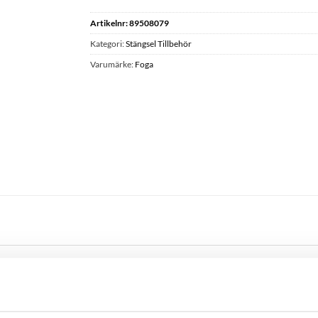
Artikelnr:
89508079
Kategori:
Stängsel Tillbehör
Varumärke:
Foga
tängsel mot allmän väg och andra platser där personer kan komma i kontak
ärksamma.