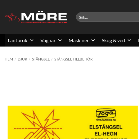
Skip
to
Sök
content
efter:
Lantbruk
Vagnar
Maskiner
Skog & ved
HEM
/
DJUR
/
STÄNGSEL
/
STÄNGSEL TILLBEHÖR