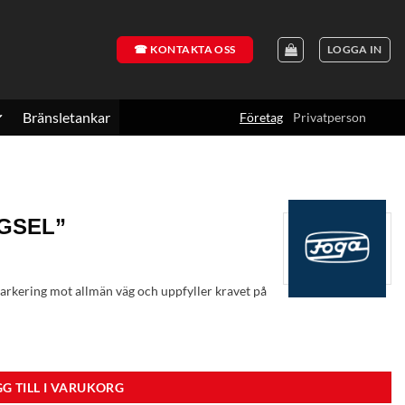
☎ KONTAKTA OSS
LOGGA IN
Bränsletankar
Företag
Privatperson
GSEL”
g markering mot allmän väg och uppfyller kravet på
G TILL I VARUKORG