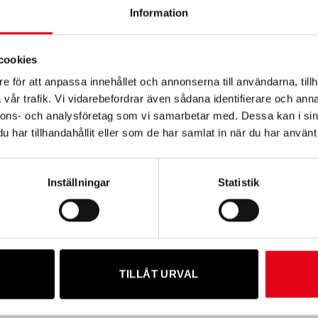
Information
r det enkelt att montera den direkt på eltråden.
cookies
 under lång tid.
e för att anpassa innehållet och annonserna till användarna, tillh
vår trafik. Vi vidarebefordrar även sådana identifierare och anna
nnons- och analysföretag som vi samarbetar med. Dessa kan i sin
ler.
har tillhandahållit eller som de har samlat in när du har använt 
a placeras med högst 25 meters mellanrum.
Inställningar
Statistik
TILLÅT URVAL