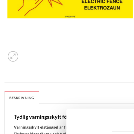
BESKRIVNING
Tydlig varningsskylt för elstängsel
Varningsskylt elstängsel
är framtagen för att tydligt markera els
Skyltens klara färger och tydliga symboler gör den lätt att uppm