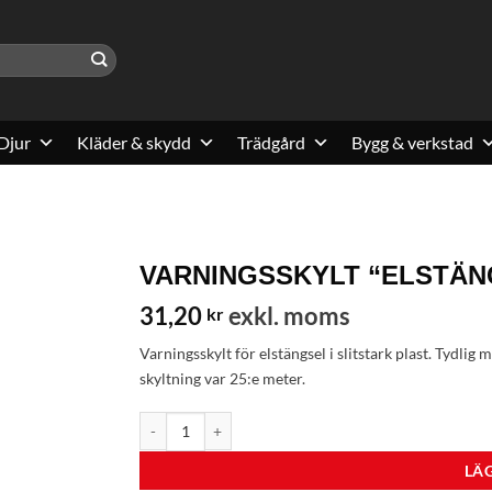
Djur
Kläder & skydd
Trädgård
Bygg & verkstad
VARNINGSSKYLT “ELSTÄN
31,20
exkl. moms
kr
Varningsskylt för elstängsel i slitstark plast. Tydli
skyltning var 25:e meter.
VARNINGSSKYLT "ELSTÄNGSEL" mängd
LÄG