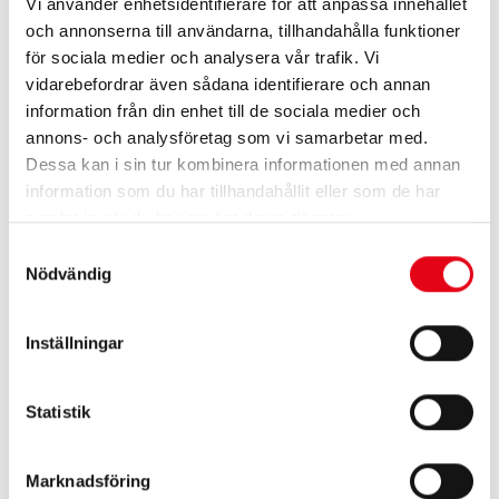
Vi använder enhetsidentifierare för att anpassa innehållet
Kapacitet för stockdiameter upp till 50 cm
och annonserna till användarna, tillhandahålla funktioner
för sociala medier och analysera vår trafik. Vi
5 m utmatningsband för effektiv hantering
vidarebefordrar även sådana identifierare och annan
Steglös bandhastighet för anpassat arbetsflöde
information från din enhet till de sociala medier och
Stabil och driftsäker konstruktion för
annons- och analysföretag som vi samarbetar med.
Dessa kan i sin tur kombinera informationen med annan
kontinuerlig drift
information som du har tillhandahållit eller som de har
Effektiv drift utan traktor
samlat in när du har använt deras tjänster.
Samtyckesval
RCA PRO 500 Hy drivs via integrerade pumpar i
Nödvändig
kombination med bensin- eller elaggregat. Detta ger
optimal kraftöverföring utan kraftuttag, vilket
minskar energiförluster och gör maskinen mer
Inställningar
flexibel i användning.
Statistik
Maskinen lämpar sig särskilt för entreprenörer och
gårdar som vill ha hög kapacitet utan att binda upp
en traktor i vedproduktionen.
Marknadsföring