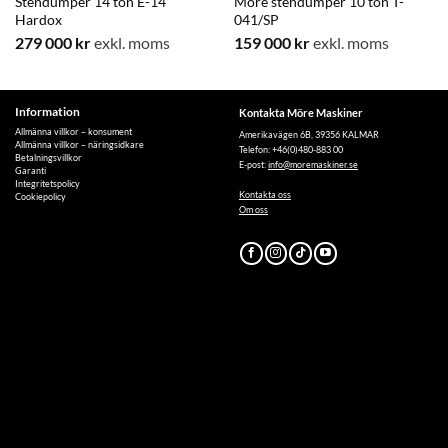
Stendumper 14 ton E-14
Möre stendumper 10 ton T-
Hardox
041/SP
279 000
kr
exkl. moms
159 000
kr
exkl. moms
Information
Kontakta Möre Maskiner
Allmänna villkor – konsument
Amerikavägen 6B, 39356 KALMAR
Allmänna villkor – näringsidkare
Telefon: +46(0)480-883 00
Betalningsvillkor
E-post:
info@moremaskiner.se
Garanti
Integritetspolicy
Kontakta oss
Cookiepolicy
Om oss