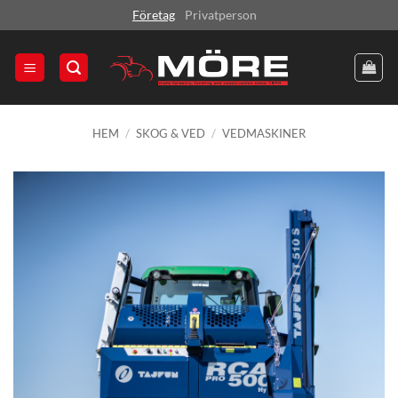
Skip
Företag
Privatperson
to
content
HEM
/
SKOG & VED
/
VEDMASKINER