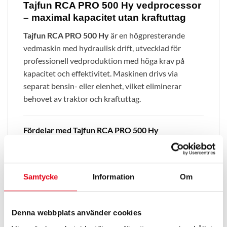
Tajfun RCA PRO 500 Hy vedprocessor
– maximal kapacitet utan kraftuttag
Tajfun RCA PRO 500 Hy
är en högpresterande
vedmaskin med hydraulisk drift, utvecklad för
professionell vedproduktion med höga krav på
kapacitet och effektivitet. Maskinen drivs via
separat bensin- eller elenhet, vilket eliminerar
behovet av traktor och kraftuttag.
Fördelar med Tajfun RCA PRO 500 Hy
Upp till 25 tons klyvkraft (250 kN) med två
klyvhastigheter
Hydraulisk drift utan PTO – mindre
Samtycke
Information
Om
energiförluster
Kan köras med bensinenhet (GP 40) eller eldrift
Denna webbplats använder cookies
(EP 5X)