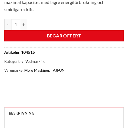
maximal kapacitet med lägre energiförbrukning och
smidigare drift.
Vedmaskin - RCA 500 PRO Hy mängd
BEGÄR OFFERT
104515
Artikelnr:
Kategorier:
,
Vedmaskiner
Varumärke:
Möre Maskiner
,
TAJFUN
BESKRIVNING