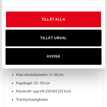
Hög kapacitet och kraftfull klyvning
Med en klyvkraft på upp till
250 kN
och automatisk
anpassning av klyvhastighet klarar maskinen även
TILLÅT ALLA
grovt virke upp till 50 cm i diameter.
Den kraftiga konstruktionen och breda
TILLÅT URVAL
transportbandet säkerställer ett jämnt och effektivt
flöde från stock till färdig ved.
AVVISA
Teknisk information
Grunddata
Max stockdiameter: 5–50 cm
Kaplängd: 25–50 cm
Klyvkraft: upp till 250 kN (25 ton)
Två klyvhastigheter