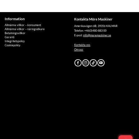
Information
Kontakta Möre Maskiner
Allmänna villkor – konsument
Amerikavägen 6B, 39356 KALMAR
Allmänna villkor – näringsidkare
Telefon: +46(0)480-883 00
Betalningsvillkor
E-post:
info@moremaskiner.se
Garanti
Integritetspolicy
Kontakta oss
Cookiepolicy
Om oss