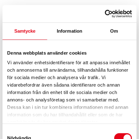
BESKRIVNING
Samtycke
Information
Om
Hydraulisk betongblandare för lantbruk och
entreprenad
Denna webbplats använder cookies
Betongblandare framtagen för dig som behöver
producera egen betong på ett smidigt och
Vi använder enhetsidentifierare för att anpassa innehållet
kostnadseffektivt sätt.
och annonserna till användarna, tillhandahålla funktioner
Blandaren kopplas direkt till maskinens hydraulik
för sociala medier och analysera vår trafik. Vi
och monteras i trepunktsfäste, vilket gör den enkel
vidarebefordrar även sådana identifierare och annan
att transportera mellan olika arbetsplatser.
information från din enhet till de sociala medier och
annons- och analysföretag som vi samarbetar med.
Tack vare tvångsblandningen erhålls en jämn och
Dessa kan i sin tur kombinera informationen med annan
homogen betongblandning samtidigt som
information som du har tillhandahållit eller som de har
blandaren kan flyttas under arbete.
samlat in när du har använt deras tjänster.
Detta gör maskinen särskilt användbar vid gjutning
Samtyckesval
av plattor, fundament, stolpar, lantbruksbyggnader
Nödvändig