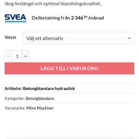
lång livslängd och optimal blandningskvalitet.
kr
Delbetalning från
2 346
/månad
Volym
Hydraulisk betongblandare | 800-1200L tvångsblandare för Traktor 
LÄGG TILL I VARUKORG
Betongblandare hydraulisk
Artikelnr:
Kategorier:
Betongblandare
,
Varumärke:
Möre Maskiner