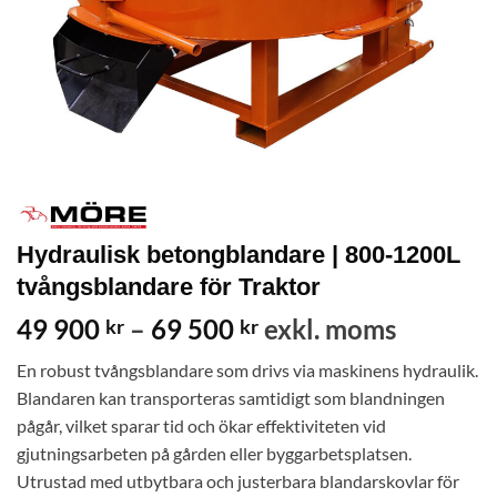
Hydraulisk betongblandare | 800-1200L
tvångsblandare för Traktor
Prisintervall:
49 900
–
69 500
exkl. moms
kr
kr
49
En robust tvångsblandare som drivs via maskinens hydraulik.
900 kr
Blandaren kan transporteras samtidigt som blandningen
till
pågår, vilket sparar tid och ökar effektiviteten vid
69
gjutningsarbeten på gården eller byggarbetsplatsen.
500 kr
Utrustad med utbytbara och justerbara blandarskovlar för