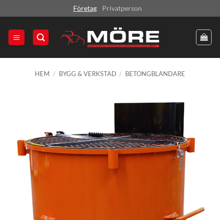
Skip
Företag
Privatperson
to
content
HEM
/
BYGG & VERKSTAD
/
BETONGBLANDARE