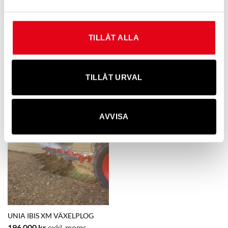
Service och reservdelar
Vi hanterar service och har tillgång till plogspetsar och
reservdelar.
TILLÅT ALLA
TILLÅT URVAL
AVVISA
UNIA IBIS XM VÄXELPLOG
196 000
kr
exkl. moms