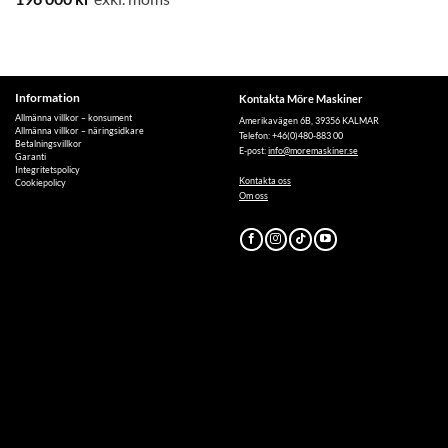
Information
Kontakta Möre Maskiner
Allmänna villkor – konsument
Amerikavägen 6B, 39356 KALMAR
Allmänna villkor – näringsidkare
Telefon: +46(0)480-883 00
Betalningsvillkor
E-post:
info@moremaskiner.se
Garanti
Integritetspolicy
Kontakta oss
Cookiepolicy
Om oss