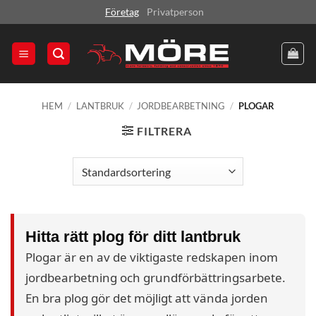
Skip
Företag
Privatperson
to
content
HEM
/
LANTBRUK
/
JORDBEARBETNING
/
PLOGAR
FILTRERA
Hitta rätt plog för ditt lantbruk
Plogar är en av de viktigaste redskapen inom
jordbearbetning och grundförbättringsarbete.
En bra plog gör det möjligt att vända jorden