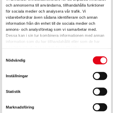
och annonserna till användarna, tillhandahålla funktioner
⚙️
för sociala medier och analysera vår trafik. Vi
vidarebefordrar även sådana identifierare och annan
Flexibel design
information från din enhet till de sociala medier och
Växelplog med 3–5 skär och variabel arbetsbredd för
annons- och analysföretag som vi samarbetar med.
olika jordförhållanden.
Dessa kan i sin tur kombinera informationen med annan
information som du har tillhandahållit eller som de har
samlat in när du har använt deras tjänster.
🛡️
Samtyckesval
Nödvändig
Stenutlösning
Fjäderupphängd med stenutlösning som skyddar mot
Inställningar
förstöring vid påkörning av stenar.
Statistik
🔧
Marknadsföring