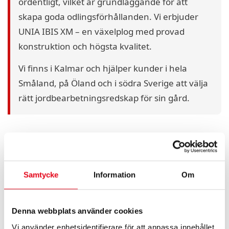
ordentligt, vilket är grundläggande för att
skapa goda odlingsförhållanden. Vi erbjuder
UNIA IBIS XM – en växelplog med provad
konstruktion och högsta kvalitet.
Vi finns i Kalmar och hjälper kunder i hela
Småland, på Öland och i södra Sverige att välja
rätt jordbearbetningsredskap för sin gård.
🌾
Samtycke
Information
Om
Grundlig jordbearbetning
Vänd jorden rätt för bättre växtbädd och friskare jord
inför såning.
Denna webbplats använder cookies
Vi använder enhetsidentifierare för att anpassa innehållet