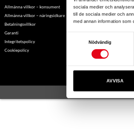
Amerikavägen
Allmänna villkor – konsument
sociala medier och analysera 
Telefon: +46(0
till de sociala medier och a
Allmänna villkor – näringsidkare
med annan information som du 
E-post:
info@mo
Betalningsvillkor
Garanti
Samtyckesval
Kontakta oss
Integritetspolicy
Nödvändig
Om oss
Cookiepolicy
AVVISA