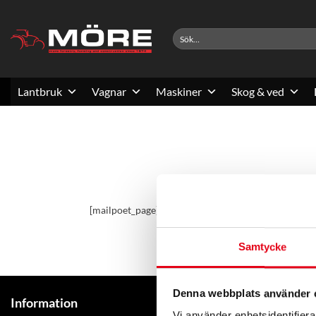
Skip
to
Sök
content
efter:
Lantbruk
Vagnar
Maskiner
Skog & ved
[mailpoet_page]
Samtycke
Denna webbplats använder 
Kontakta M
Information
Vi använder enhetsidentifierar