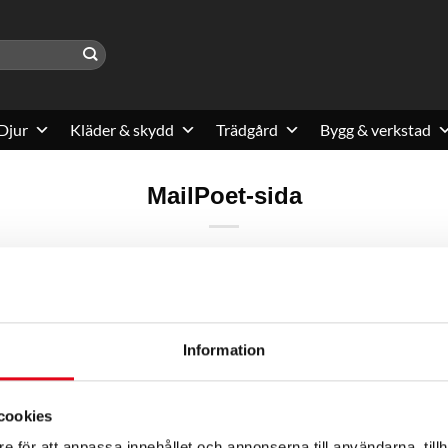
Djur
Kläder & skydd
Trädgård
Bygg & verkstad
MailPoet-sida
Information
cookies
öre Maskiner
e för att anpassa innehållet och annonserna till användarna, tillh