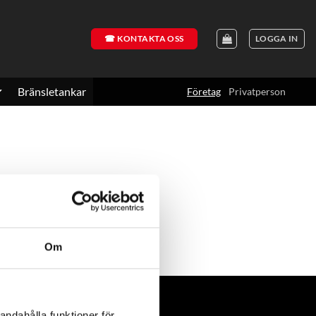
☎ KONTAKTA OSS
LOGGA IN
Bränsletankar
Företag
Privatperson
Om
andahålla funktioner för