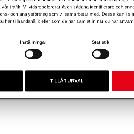
 6B, 39356 KALMAR, SWEDEN
vår trafik. Vi vidarebefordrar även sådana identifierare och anna
)480-883 00
nnons- och analysföretag som vi samarbetar med. Dessa kan i sin
har tillhandahållit eller som de har samlat in när du har använt 
remaskiner.se
Inställningar
Statistik
TILLÅT URVAL
Copyright 2026 ©
Möre Maskiner AB