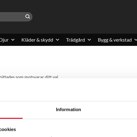
Djur
Kläder & skydd
Trädgård
Bygg & verkstad
hittades som motsvarar ditt val.
Information
cookies