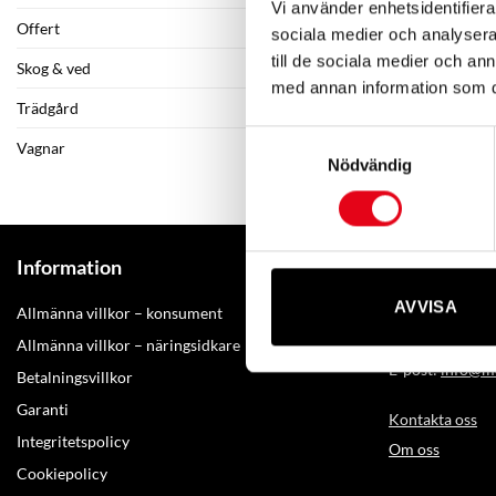
Vi använder enhetsidentifierar
Offert
sociala medier och analysera 
till de sociala medier och a
Skog & ved
med annan information som du 
Trädgård
Samtyckesval
Vagnar
Nödvändig
Kontakta M
Information
AVVISA
Amerikavägen
Allmänna villkor – konsument
Telefon: +46(0
Allmänna villkor – näringsidkare
E-post:
info@mo
Betalningsvillkor
Garanti
Kontakta oss
Integritetspolicy
Om oss
Cookiepolicy