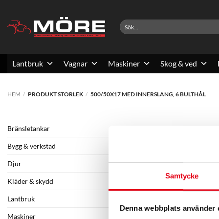
Skip
to
Sök
content
efter:
Lantbruk
Vagnar
Maskiner
Skog & ved
HEM
/
PRODUKT STORLEK
/
500/50X17 MED INNERSLANG, 6 BULTHÅL
Bränsletankar
Bygg & verkstad
Djur
Samtycke
Kläder & skydd
Lantbruk
Denna webbplats använder 
Maskiner