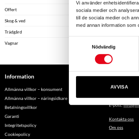
Vi använder enhetsidentifierar
Offert
sociala medier och analysera 
Komplett hjul
till de sociala medier och a
Skog & ved
2 100
kr
–
8 
med annan information som du 
Trädgård
Samtyckesval
Vagnar
Nödvändig
Kontakta M
Information
AVVISA
Amerikavägen
Allmänna villkor – konsument
Telefon: +46(0
Allmänna villkor – näringsidkare
E-post:
info@mo
Betalningsvillkor
Garanti
Kontakta oss
Integritetspolicy
Om oss
Cookiepolicy