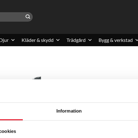
Djur
Kläder & skydd
Trädgård
Bygg & verkstad
Information
cookies