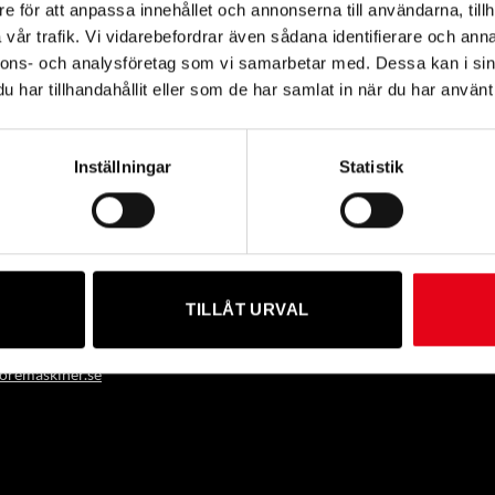
e för att anpassa innehållet och annonserna till användarna, tillh
vår trafik. Vi vidarebefordrar även sådana identifierare och anna
nnons- och analysföretag som vi samarbetar med. Dessa kan i sin
Prisintervall:
800
kr
exkl. moms
har tillhandahållit eller som de har samlat in när du har använt 
2
100 kr
till
8
800 kr
Inställningar
Statistik
öre Maskiner
TILLÅT URVAL
 6B, 39356 KALMAR, SWEDEN
)480-883 00
remaskiner.se