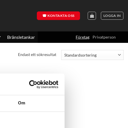
☎ KONTAKTA OSS
LOGGA IN
Bränsletankar
Företag
Privatperson
Endast ett sökresultat
Om