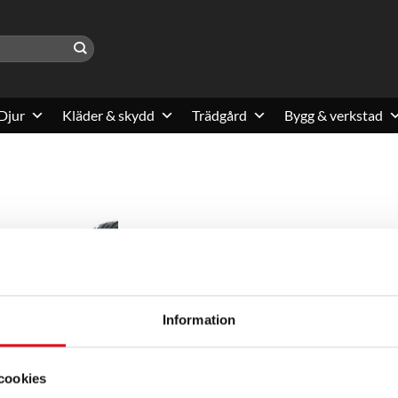
Djur
Kläder & skydd
Trädgård
Bygg & verkstad
Information
cookies