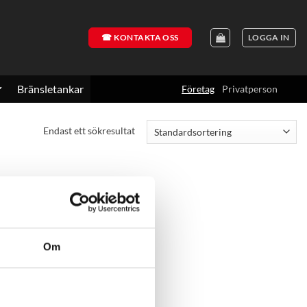
☎ KONTAKTA OSS
LOGGA IN
Bränsletankar
Företag
Privatperson
Endast ett sökresultat
Om