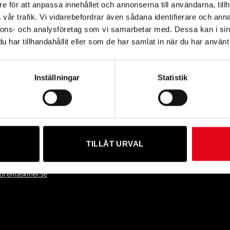
e för att anpassa innehållet och annonserna till användarna, tillh
vår trafik. Vi vidarebefordrar även sådana identifierare och anna
nnons- och analysföretag som vi samarbetar med. Dessa kan i sin
Prisintervall:
800
kr
exkl. moms
har tillhandahållit eller som de har samlat in när du har använt 
2
100 kr
till
8
800 kr
Inställningar
Statistik
öre Maskiner
TILLÅT URVAL
 6B, 39356 KALMAR, SWEDEN
)480-883 00
remaskiner.se