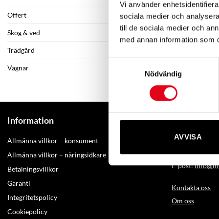
Vi använder enhetsidentifierar
Offert
sociala medier och analysera 
Komplett hjul
till de sociala medier och a
Skog & ved
2 100
kr
–
8 
med annan information som du 
Trädgård
Samtyckesval
Vagnar
Nödvändig
Kontakta M
Information
AVVISA
Amerikavägen
Allmänna villkor – konsument
Telefon: +46(0
Allmänna villkor – näringsidkare
E-post:
info@mo
Betalningsvillkor
Garanti
Kontakta oss
Integritetspolicy
Om oss
Cookiepolicy