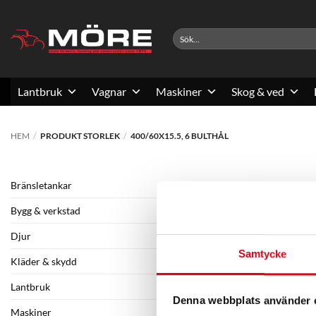
Skip
to
Sök
content
efter:
Lantbruk
Vagnar
Maskiner
Skog & ved
HEM
/
PRODUKT STORLEK
/
400/60X15.5, 6 BULTHÅL
Bränsletankar
Bygg & verkstad
Djur
Samtycke
Kläder & skydd
Lantbruk
Denna webbplats använder 
Maskiner