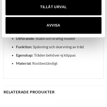
Den stabila och kraftiga konstruktionen är
TILLÅT URVAL
anpassad för långvarig användning i utomhusmiljö.
Teknisk information
AVVISA
Typ:
Trådspännare för elstängsel
Utförande:
Stabil och kraftig modell
Funktion:
Spänning och skarvning av tråd
Egenskap:
Tråden behöver ej klippas
Material:
Rostbeständigt
RELATERADE PRODUKTER