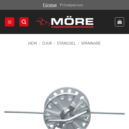
Skip
Företag
Privatperson
to
content
HEM
/
DJUR
/
STÄNGSEL
/
SPÄNNARE