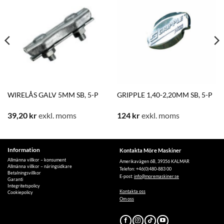
WIRELÅS GALV 5MM SB, 5-P
GRIPPLE 1,40-2,20MM SB, 5-P
39,20
kr
exkl. moms
124
kr
exkl. moms
Information
Kontakta Möre Maskiner
Allmänna villkor – konsument
Amerikavägen 6B, 39356 KALMAR
Allmänna villkor – näringsidkare
Telefon: +46(0)480-883 00
Betalningsvillkor
E-post:
info@moremaskiner.se
Garanti
Integritetspolicy
Kontakta oss
Cookiepolicy
Om oss