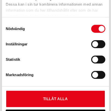
Dessa kan i sin tur kombinera informationen med annan
information som du har tillhandahållit eller som de har
Effektiv trådspänning utan avbrott
samlat in när du har använt deras tjänster.
Trådspännare Stabil SB
är en robust och driftsäker
Samtyckesval
trådspännare för elstängsel som gör det möjligt att
Nödvändig
spänna tråden utan att behöva klippa den.
Detta förenklar montage och justering av stängslet
Inställningar
avsevärt.
Även för skarvning av tråd
Statistik
Förutom att spänna tråden kan trådspännaren även
användas för att skarva trådar,
Marknadsföring
vilket gör den till ett flexibelt och praktiskt tillbehör
vid stängselarbete.
Stark konstruktion med god rostbeständighet
TILLÅT ALLA
Trådspännaren är tillverkad i slitstarkt material med
god motståndskraft mot rost.