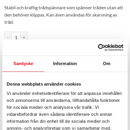
Stabil och kraftig trådspännare som spänner tråden utan att
den behöver klippas. Kan även användas för skarvning av
tråd.
TRÅDSPÄNNARE STABIL SB mängd
LÄGG TILL I VARUKORG
Samtycke
Information
Om
89508213
Artikelnr:
Kategori:
Spännare
Varumärke:
Foga
Denna webbplats använder cookies
Vi använder enhetsidentifierare för att anpassa innehållet
och annonserna till användarna, tillhandahålla funktioner
för sociala medier och analysera vår trafik. Vi
vidarebefordrar även sådana identifierare och annan
information från din enhet till de sociala medier och
BESKRIVNING
annons- och analysföretag som vi samarbetar med.